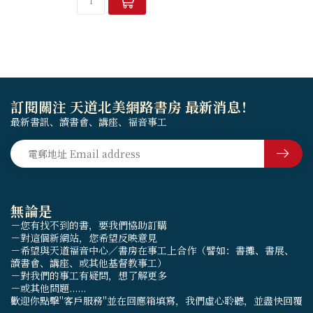
訂閱關注 天道北美網路書房 最新消息！
最新書訊、讀書會、講座、福音事工
無論是
－您有找不到的書，要我們協助訂購
－對這個新網站，您希望反映意見
－希望與天道福音中心／書房在事工上合作（譬如：書攤、書展、
讀書會、講座、或其他基督教事工）
－對我們的事工有疑問，想了解更多
－或其他問題......
歡迎你點擊"客戶服務"並在回應箱填寫，我們虛心聆聽，並盡快回覆