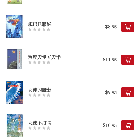
親眼見耶穌
$8.95
遊歷天堂五天半
$11.95
天使的職事
$9.95
天使不打盹
$10.95