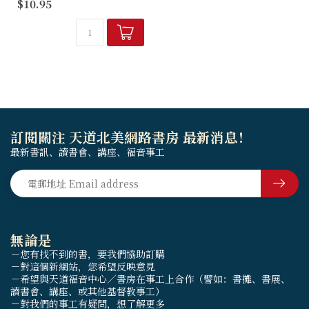
$10.95
哪裡？」地球上每個人都關心
在意的話題，全美一出版銷售
量即竄400,000本以上。
訂閱關注 天道北美網路書房 最新消息！
最新書訊、讀書會、講座、福音事工
無論是
－您有找不到的書，要我們協助訂購
－對這個新網站，您希望反映意見
－希望與天道福音中心／書房在事工上合作（譬如：書攤、書展、
讀書會、講座、或其他基督教事工）
－對我們的事工有疑問，想了解更多