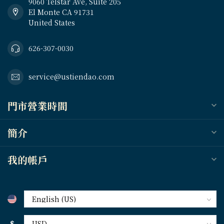
9060 Telstar Ave, Suite 205
El Monte CA 91731
United States
626-307-0030
service@ustiendao.com
門市營業時間
簡介
我的帳戶
$