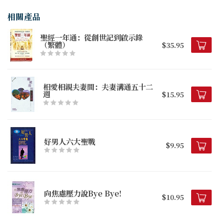
相關產品
聖經一年通：從創世記到啟示錄
（繁體）
$35.95
相愛相親夫妻間：夫妻溝通五十二
週
$15.95
好男人六大聖戰
$9.95
向焦慮壓力說Bye Bye!
$10.95