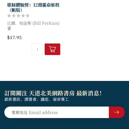
耶穌體驗營：12週靈命旅程
（斷版）
比爾．柏金斯 (Bill Perkins)
著
$17.95
作者挑戰讀者，花十二週的時
間來發現活得像耶穌的真正感
覺和意義為何。本書的內容邀
請你試著用你的感覺、思考、
話...
訂閱關注 天道北美網路書房 最新消息！
最新書訊、讀書會、講座、福音事工