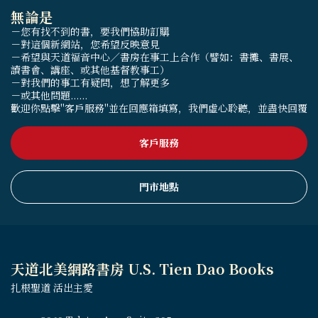
無論是
－您有找不到的書，要我們協助訂購
－對這個新網站，您希望反映意見
－希望與天道福音中心／書房在事工上合作（譬如：書攤、書展、
讀書會、講座、或其他基督教事工）
－對我們的事工有疑問，想了解更多
－或其他問題......
歡迎你點擊"客戶服務"並在回應箱填寫，我們虛心聆聽，並盡快回覆
客戶服務
門市地點
天道北美網路書房 U.S. Tien Dao Books
扎根聖道 活出主愛