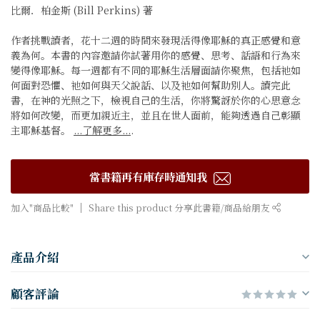
比爾．柏金斯 (Bill Perkins) 著
作者挑戰讀者，花十二週的時間來發現活得像耶穌的真正感覺和意
義為何。本書的內容邀請你試著用你的感覺、思考、話語和行為來
變得像耶穌。每一週都有不同的耶穌生活層面請你聚焦，包括祂如
何面對恐懼、祂如何與天父說話、以及祂如何幫助別人。讀完此
書，在神的光照之下，檢視自己的生活，你將驚訝於你的心思意念
將如何改變，而更加親近主，並且在世人面前，能夠透過自己彰顯
主耶穌基督。
...了解更多...
.
當書籍再有庫存時通知我
加入"商品比較"
Share this product 分享此書籍/商品給朋友
產品介紹
顧客評論