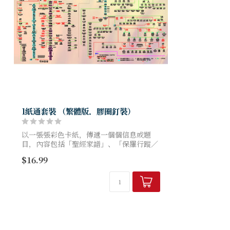
1紙通套裝 （繁體版．膠圈釘裝）
以一張張彩色卡紙，傳遞一個個信息或題
目，內容包括「聖經家譜」、「保羅行蹤／
以色列地圖」、「新／舊約歷史年代表」、
$16.99
「基督教會史」、「末世論圖解」、「詩歌
簡譜」、「...