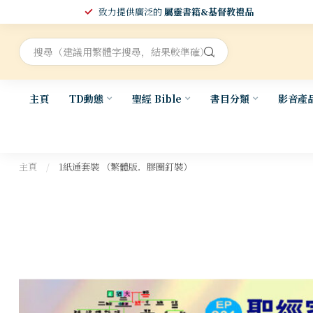
致力提供廣泛的
屬靈書籍&基督教禮品
主頁
TD動態
聖經 Bible
書目分類
影音產
主頁
/
1紙通套裝 （繁體版．膠圈釘裝）