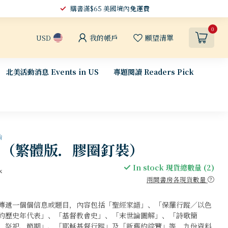
購書滿$65 美國境內
免運費
0
我的帳戶
願望清單
USD
北美活動消息 Events in US
專題閱讀 Readers Pick
論
 （繁體版．膠圈釘裝）
In stock 現貨總數量 (2)
x
兩間書房各現貨數量
傳遞一個個信息或題目，內容包括「聖經家譜」、「保羅行蹤／以色
約歷史年代表」、「基督教會史」、「末世論圖解」、「詩歌簡
、祭祀、節期」、「耶穌基督行蹤」及「新舊約綜覽」等，九份資料