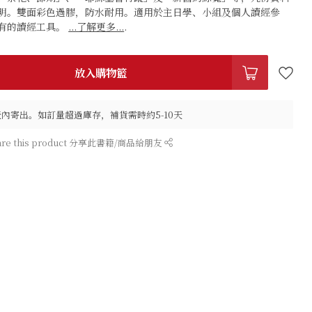
明。雙面彩色過膠，防水耐用。適用於主日學、小組及個人讀經參
有的讀經工具。
...了解更多...
.
放入購物籃
天內寄出。如訂量超過庫存，補貨需時約5-10天
are this product 分享此書籍/商品給朋友