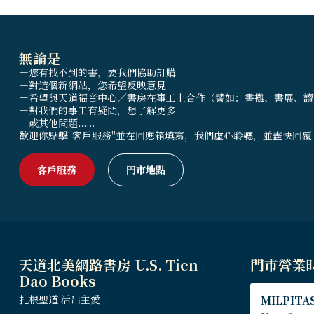
無論是
－您有找不到的書，要我們協助訂購
－對這個新網站，您希望反映意見
－希望與天道福音中心／書房在事工上合作（譬如：書攤、書展、讀
－對我們的事工有疑問，想了解更多
－或其他問題......
歡迎你點擊"客戶服務"並在回應箱填寫，我們虛心聆聽，並盡快回覆
客戶服務
門市地點
天道北美網路書房 U.S. Tien
門市營業
Dao Books
扎根聖道 活出主愛
MILPITAS