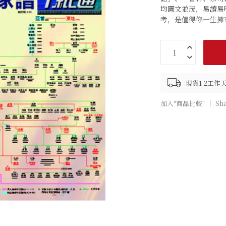
均圖文並茂，易讀易
考，是值得你一生擁
現貨1-2工作
加入"商品比較"
Sh