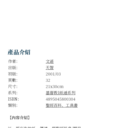
產品介紹
作者：
文遜
出版：
天智
初版：
2001/03
頁數：
32
尺寸：
21x30cm
系列：
基督教1紙通系列
ISBN：
4895045800304
類別：
聖經百科、工具書
【內容介紹】