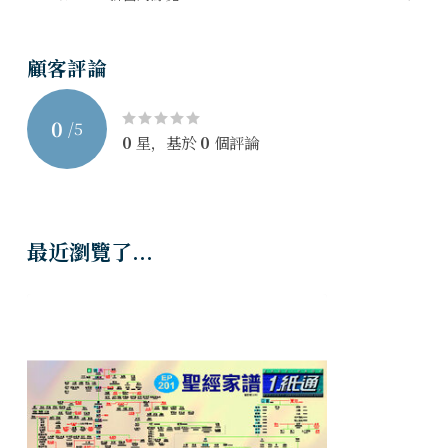
1纸通套装 （繁体版．胶圈钉装）
顧客評論
0
/
5
0
星，基於
0
個評論
最近瀏覽了...