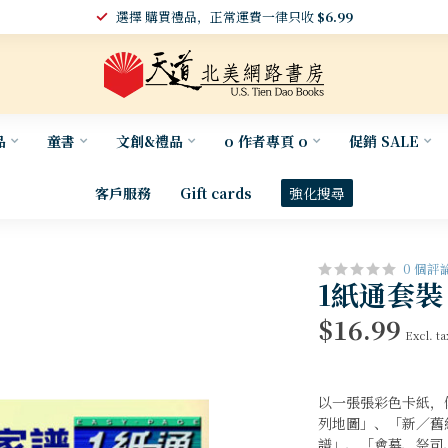
選擇 購買禮品，正常運費一律只收
$6.99
品
童書
文創&禮品
o 作者專頁 o
促銷 SALE
客戶服務
Gift cards
強化搜尋
0 個評
1紙通套裝
$16.99
Excl. ta
以一張張彩色卡紙，
列地圖」、「新／舊
譜」、「會幕、祭司