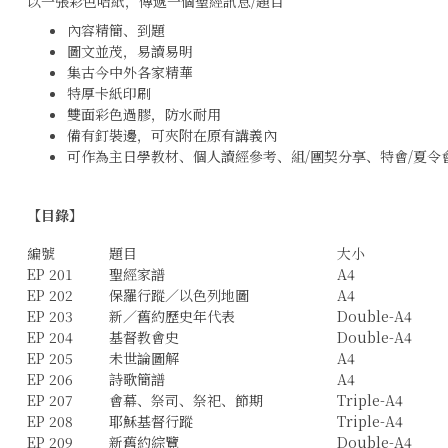
以一張彩色咭紙，傳遞一個聖經訊息/題目
內容精簡、到題
圖文並茂，易讀易明
集古今中外各家精華
特厚卡紙印刷
雙面彩色過膠，防水耐用
備有釘裝邊，可夾附在原有講義內
可作為主日學教材、個人讀經參考、組/團契分享、特會/夏令
【目錄】
編號
題目
大小
EP 201
聖經家譜
A4
EP 202
保羅行蹤／以色列地圖
A4
EP 203
新／舊約歷史年代表
Double-A4
EP 204
基督教會史
Double-A4
EP 205
未世論圖解
A4
EP 206
詩歌簡譜
A4
EP 207
會幕、祭司、祭祀、節期
Triple-A4
EP 208
耶穌基督行蹤
Triple-A4
EP 209
新舊約綜覽
Double-A4