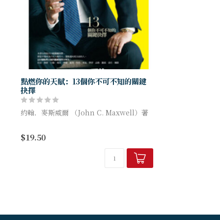
點燃你的天賦：13個你不可不知的關鍵
抉擇
約翰．麥斯威爾 （John C. Maxwell）著
更全面的人會多做一點努力，你可以在他們
$19.50
的選擇中看到。這些選擇倍增他們的天賦，
使其擴展至最大化。因為他...