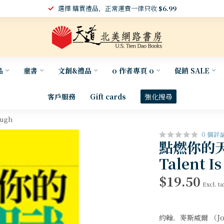
選擇 購買禮品，正常運費一律只收
$6.99
品
童書
文創&禮品
o 作者專頁 o
促銷 SALE
客戶服務
Gift cards
強化搜尋
ugh
0 個評
點燃你的
Talent I
$19.50
Excl. ta
約翰．麥斯威爾 （Joh