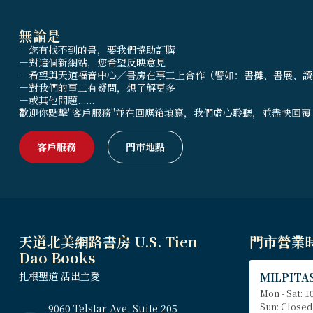
無論是
－您有找不到的書，要我們協助訂購
－對這個新網站，您希望反映意見
－希望與天道福音中心／書房在事工上合作（譬如：書攤、書展、讀
－對我們的事工有疑問，想了解更多
－或其他問題......
歡迎你點擊"客戶服務"並在回應箱填寫，我們虛心聆聽，並盡快回覆
客戶服務
門市地點
天道北美網路書房 U.S. Tien
門市營業
Dao Books
扎根聖道 活出主愛
MILPITAS
Mon - Sat: 10
Sun: Closed
9060 Telstar Ave, Suite 205