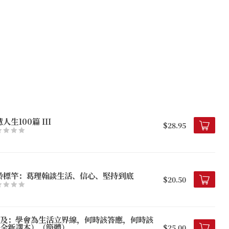
人生100篇 III
$28.95
齡標竿：葛理翰談生活、信心、堅持到底
$20.50
及：學會為生活立界線，何時該答應，何時該
全新譯本）（簡體）
$25.00