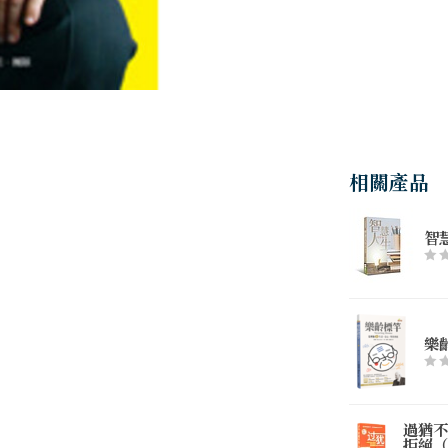
相關產品
智慧
樂
過猶不
拒絕（