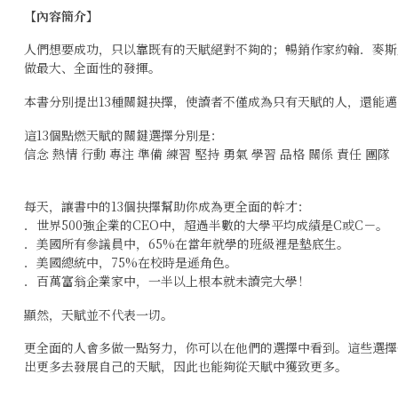
【內容簡介】
人們想要成功，只以靠既有的天賦絕對不夠的；暢銷作家約翰．麥斯
做最大、全面性的發揮。
本書分別提出13種關鍵抉擇，使讀者不僅成為只有天賦的人，還能
這13個點燃天賦的關鍵選擇分別是：
信念 熱情 行動 專注 準備 練習 堅持 勇氣 學習 品格 關係 責任 團隊
每天，讓書中的13個抉擇幫助你成為更全面的幹才：
．世界500強企業的CEO中，超過半數的大學平均成績是C或C－。
．美國所有參議員中，65%在當年就學的班級裡是墊底生。
．美國總統中，75%在校時是遜角色。
．百萬富翁企業家中，一半以上根本就未讀完大學！
顯然，天賦並不代表一切。
更全面的人會多做一點努力，你可以在他們的選擇中看到。這些選擇
出更多去發展自己的天賦，因此也能夠從天賦中獲致更多。