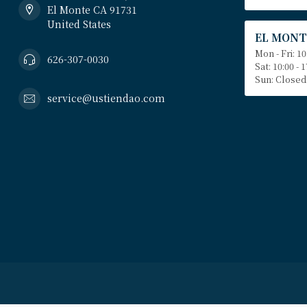
El Monte CA 91731
United States
EL MONT
Mon - Fri: 10
626-307-0030
Sat: 10:00 - 
Sun: Closed
service@ustiendao.com