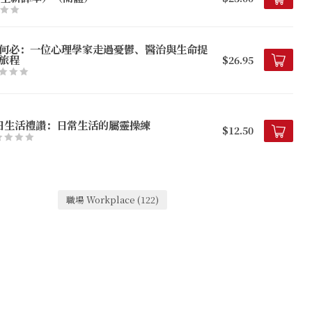
何必：一位心理學家走過憂鬱、醫治與生命提
旅程
$26.95
日生活禮讚：日常生活的屬靈操練
$12.50
職場 Workplace
(122)