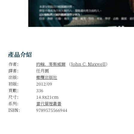
產品介紹
作者：
約翰．麥斯威爾
（
John C. Maxwell
）
譯者：
任月園
出版：
橄欖出版社
初版：
2012/09
頁數：
336
尺寸：
14.8x21cm
系列：
當代管理叢書
ISBN：
9789575566944