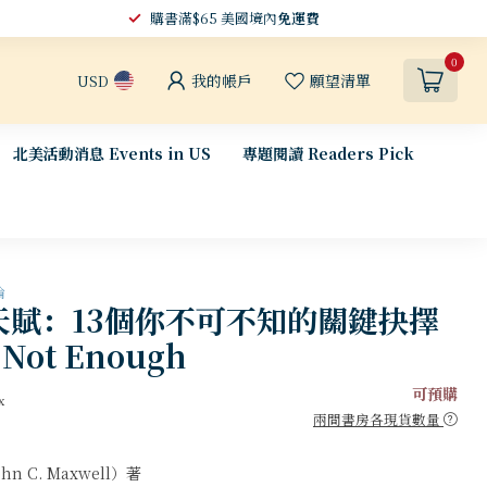
購書滿$65 美國境內
免運費
0
我的帳戶
願望清單
USD
北美活動消息 Events in US
專題閱讀 Readers Pick
論
天賦：13個你不可不知的關鍵抉擇
s Not Enough
可預購
x
兩間書房各現貨數量
n C. Maxwell）著