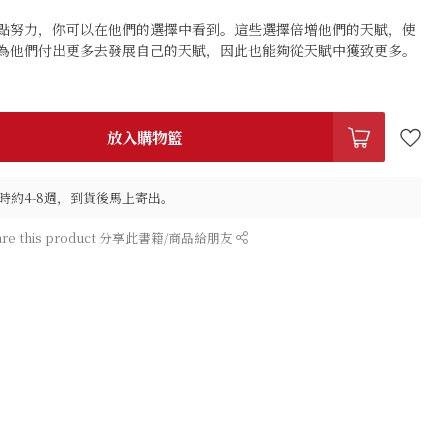
點努力，你可以在他們的選擇中看到。這些選擇倍增他們的天賦，使
為他們付出更多去發展自己的天賦，因此也能夠從天賦中獲致更多。
放入購物籃
時約4-8週，到貨後馬上寄出。
are this product 分享此書籍/商品給朋友