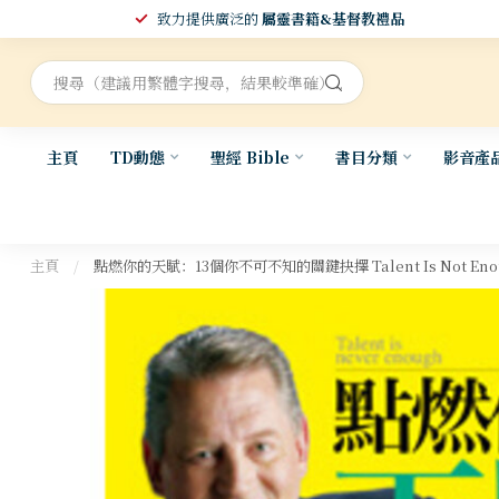
致力提供廣泛的
屬靈書籍&基督教禮品
主頁
TD動態
聖經 Bible
書目分類
影音產
主頁
/
點燃你的天賦：13個你不可不知的關鍵抉擇 Talent Is Not Eno