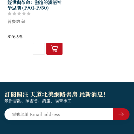
經世與革命：激進的漢語神
學思潮 (1901-1950)
曾慶豹 著
《經世與革命：激進的漢語神
$26.95
學思潮（1901-1950）》作者
所主張的經世思想，即以社會
改造為其回應福音信仰的思想
和行動，他認為晚近引入的
「公共...
訂閱關注 天道北美網路書房 最新消息！
最新書訊、讀書會、講座、福音事工