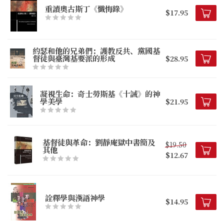
重讀奧古斯丁《懺悔錄》
$17.95
約瑟和他的兄弟們：護教反共、黨國基
督徒與臺灣基要派的形成
$28.95
凝視生命：奇士勞斯基《十誡》的神
學美學
$21.95
基督徒與革命：劉靜庵獄中書簡及
$19.50
其他
$12.67
詮釋學與漢語神學
$14.95