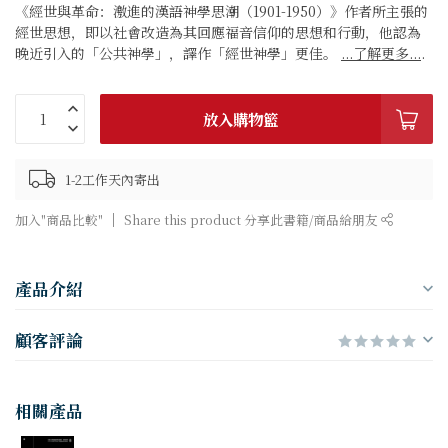
《經世與革命：激進的漢語神學思潮（1901-1950）》作者所主張的
經世思想，即以社會改造為其回應福音信仰的思想和行動，他認為
晚近引入的「公共神學」，譯作「經世神學」更佳。
...了解更多...
.
放入購物籃
1-2工作天內寄出
加入"商品比較"
Share this product 分享此書籍/商品給朋友
產品介紹
顧客評論
相關產品