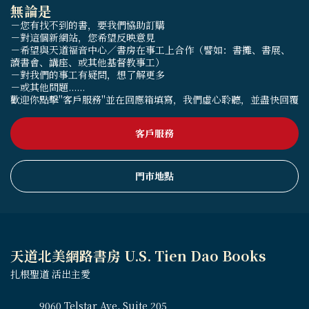
無論是
－您有找不到的書，要我們協助訂購
－對這個新網站，您希望反映意見
－希望與天道福音中心／書房在事工上合作（譬如：書攤、書展、
讀書會、講座、或其他基督教事工）
－對我們的事工有疑問，想了解更多
－或其他問題......
歡迎你點擊"客戶服務"並在回應箱填寫，我們虛心聆聽，並盡快回覆
客戶服務
門市地點
天道北美網路書房 U.S. Tien Dao Books
扎根聖道 活出主愛
9060 Telstar Ave, Suite 205