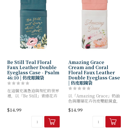
Be Still Teal Floral
Amazing Grace
Faux Leather Double
Cream and Coral
Eyeglass Case - Psalm
Floral Faux Leather
46:10 | 仿皮眼鏡袋
Double Eyeglass Case
| 仿皮眼鏡袋
在這個充滿急迫與匆忙的世界
裡，以「Be Still」青綠花卉
以「Amazing Grace」奶油
仿皮雙眼鏡盒獻上寧靜的禮
色與珊瑚花卉仿皮雙眼鏡盒，
物。這款精美設計的配件將聖
傳遞希望與美麗的訊息。這款
$14.99
$14.99
經經文與日常實用功能相結合
柔軟時尚的聖經經文眼鏡盒，
——提醒她在神的同在中暫...
時刻提醒著上帝的慈愛與憐憫
——既是日常實用之選...