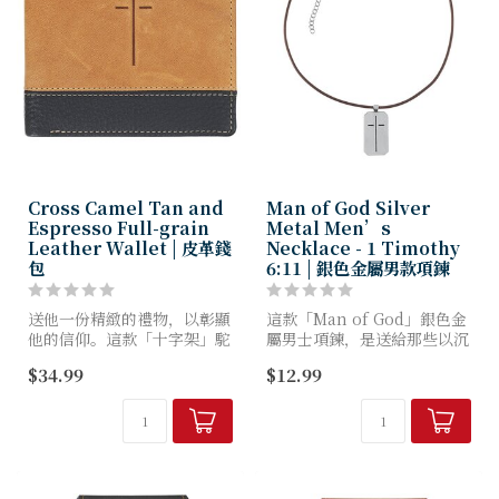
Cross Camel Tan and
Man of God Silver
Espresso Full-grain
Metal Men’s
Leather Wallet | 皮革錢
Necklace - 1 Timothy
包
6:11 | 銀色金屬男款項鍊
送他一份精緻的禮物，以彰顯
這款「Man of God」銀色金
他的信仰。這款「十字架」駝
屬男士項鍊，是送給那些以沉
色與濃咖啡色全粒面皮革錢包
穩力量引領他人的男士的貼心
$34.99
$12.99
採用頂級全粒面皮革製成，風
禮物。這條項鍊簡潔地提醒我
格簡約現代。
們，要追求公義、信德、仁
愛、忍耐與溫柔。
錢包外觀採用雙面板設計，上
層為光滑溫...
...