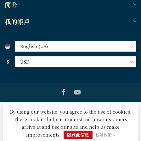
簡介
我的帳戶
$
By using our website, you agree to the use of cookies.
These cookies help us understand how customers
arrive at and use our site and help us make
© Copyright 2026 天道北美網路書房 U.S. Tien Dao Books
-
Powered by
Lightspeed
-
Lightspeed design
by
Dyvelopment
improvements.
隱藏此信息
私隱政策 »