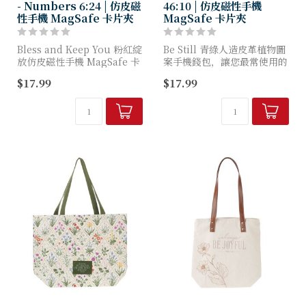
- Numbers 6:24 | 仿皮磁
46:10 | 仿皮磁性手機
性手機 MagSafe 卡片夾
MagSafe 卡片夾
Bless and Keep You 粉紅綻
Be Still 青綠人造皮革植物圖
放仿皮磁性手機 MagSafe 卡
案手機錢包，讓您最常使用的
片夾，將現代手機錢包的便利
卡片觸手可及，出門時能減輕
$17.99
$17.99
性與聖經中永恆的祝福相結
負擔、心境更安寧，更在繁忙
合。
日常中提醒您放慢腳步、信靠
上帝。
粉紅人造皮革外層飾以...
深青綠...