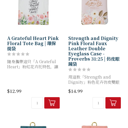
A Grateful Heart Pink
Strength and Dignity
Floral Tote Bag | 環保
Pink Floral Faux
提袋
Leather Double
Eyeglass Case -
Proverbs 31:25 | 仿皮眼
隨身攜帶這只「A Grateful
鏡袋
Heart」粉紅花卉托特包，讓
鼓勵訊息伴您行走四方。當感
恩成為日常習慣，您便能確信
用這款「Strength and
每一天都將迎來美好開端。
Dignity」粉色花卉仿皮雙眼
鏡盒，提醒祖母她是多麼受愛
$12.99
$14.99
淡粉色圓點...
戴與獨特。這款精美實用的眼
鏡盒不僅能保護她的眼鏡，每
次取用時更會溫暖...