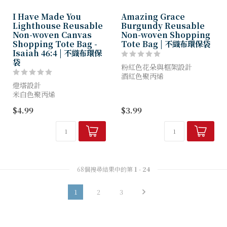
I Have Made You
Amazing Grace
Lighthouse Reusable
Burgundy Reusable
Non-woven Canvas
Non-woven Shopping
Shopping Tote Bag -
Tote Bag | 不織布環保袋
Isaiah 46:4 | 不織布環保
袋
粉紅色花朵與框架設計
酒紅色聚丙烯
燈塔設計
乳白色文字搭配粉紅色陰影線
米白色聚丙烯
雙色
黑色文字
環保
$4.99
$3.99
雙色印刷
可摺疊
可重複使用的手提包
可重複使用
縫合耐用
縫合耐用
無紡布聚丙烯材質
不織布
環保
雙縫合提手
可摺疊
尺寸：14.6...
攜帶手柄
68個搜尋結果中的第
1
-
24
尺寸：14.6" x 1...
1
2
3