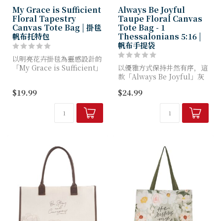
My Grace is Sufficient
Always Be Joyful
Floral Tapestry
Taupe Floral Canvas
Canvas Tote Bag | 掛毯
Tote Bag - 1
帆布托特包
Thessalonians 5:16 |
帆布手提袋
以明亮花卉掛毯為靈感設計的
「My Grace is Sufficient」
以優雅方式保持井然有序，這
花卉掛毯帆布托特包，是收納
款「Always Be Joyful」灰
日常必需品的完美隨身包款。
褐色花卉帆布托特包專為追求
$19.99
$24.99
這款堅固的包袋將伴您度過每
信仰與實用兼備的女性設計。
個季節，...
這款充滿啟發性的托特包採用
耐用天然帆布製成...