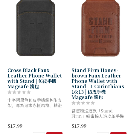
Cross Black Faux
Stand Firm Honey-
Leather Phone Wallet
brown Faux Leather
with Stand | 仿皮手機
Phone Wallet with
Magsafe 錢包
Stand - 1 Corinthians
16:13 | 仿皮手機
Magsafe 錢包
十字架黑色仿皮手機錢包附支
架，專為追求永恆風格、精湛
工藝與信仰細膩印記的進取男
當您贈送這款「Stand
士打造。
Firm」蜂蜜棕人造皮革手機
錢包（附支架），便是向他發
$17.99
$17.99
這款男士黑色手機錢包採用優
出勇氣與信念的堅定呼喚。這
質人造皮革製成，呈現義大利
款將信仰與實用性完美融合的