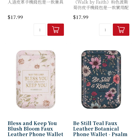
人造皮革手機錢包是一款兼具
《Walk by Faith》粉色波斯
美感與實用性的配件，將慰藉
菊仿皮手機錢包是一款實用配
人心的聖經經文融入日常生活
件，其設計喚起粉色波斯菊的
$17.99
$17.99
點滴。
柔美風姿，提醒我們每日信靠
神的引領。
這款粉色人造皮革手機錢包...
錢包外層以柔軟白色仿皮包
裹...
Bless and Keep You
Be Still Teal Faux
Blush Bloom Faux
Leather Botanical
Leather Phone Wallet
Phone Wallet - Psalm