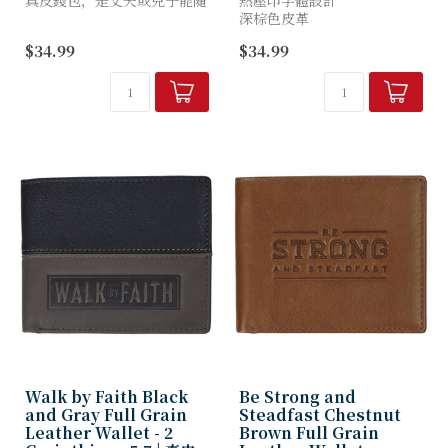
真皮錢包，是丈夫或兒子能隨
熱壓印字體設計
身攜帶的信仰宣言。其設計詮
深棕色皮革
釋基督的勇氣、堅忍與犧牲之
真優質全粒面皮革
$34.99
$34.99
愛——將救贖故事的深意，編
頂端縫合接縫
織進日常生活的點...
單摺設計
2 個內部多用途滑袋
3 個內部信用卡插槽
RFID 阻隔技術
有關保養請...
Walk by Faith Black
Be Strong and
and Gray Full Grain
Steadfast Chestnut
Leather Wallet - 2
Brown Full Grain