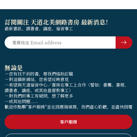
訂閱關注 天道北美網路書房 最新消息！
最新書訊、讀書會、講座、福音事工
無論是
－您有找不到的書，要我們協助訂購
－對這個新網站，您希望反映意見
－希望與天道福音中心／書房在事工上合作（譬如：書攤、書展、
讀書會、講座、或其他基督教事工）
－對我們的事工有疑問，想了解更多
－或其他問題......
歡迎你點擊"客戶服務"並在回應箱填寫，我們虛心聆聽，並盡快回覆
客戶服務