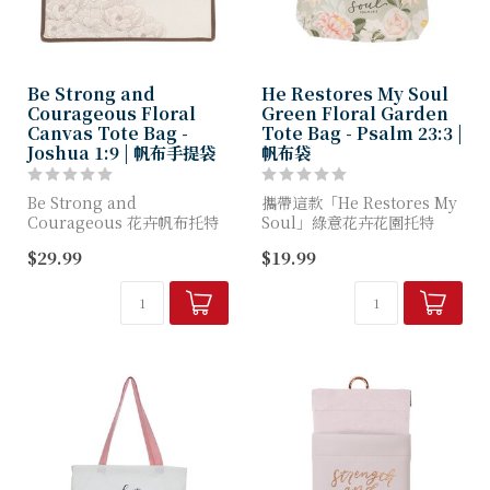
Be Strong and
He Restores My Soul
Courageous Floral
Green Floral Garden
Canvas Tote Bag -
Tote Bag - Psalm 23:3 |
Joshua 1:9 | 帆布手提袋
帆布袋
Be Strong and
攜帶這款「He Restores My
Courageous 花卉帆布托特
Soul」綠意花卉花園托特
包完美融合了靈性激勵與優雅
包，時刻銘記上帝溫柔的眷顧
$29.99
$19.99
風格。這款托特包專為尋求既
——祂應許在您人生每一步都
具深意又時尚的鼓舞方式的基
賜予復甦、引導與祝福。
督徒女性而設計。
...
這款鼠尾草綠...