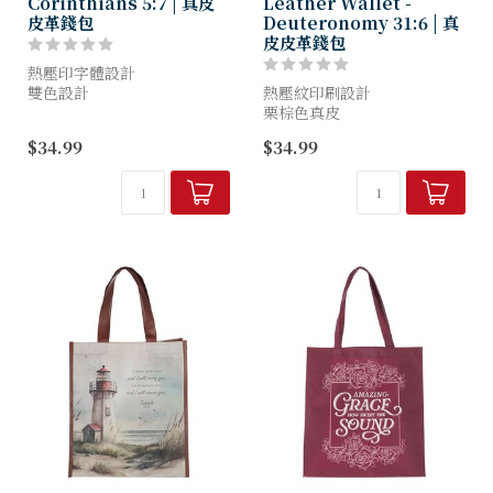
Corinthians 5:7 | 真皮
Leather Wallet -
皮革錢包
Deuteronomy 31:6 | 真
皮皮革錢包
熱壓印字體設計
雙色設計
熱壓紋印刷設計
黑色和灰色皮革
栗棕色真皮
真優質全粒面皮革
優質皮革
$34.99
$34.99
頂縫線接縫
頂部接縫
摺疊式錢包
單摺設計
2 個內部多用途滑袋
2 個內部多用途滑袋
3 個內部信用卡插槽
3 個內部信用卡插槽
RFID 阻隔技...
RFID 阻隔技術
有關保養請參閱真皮保養...