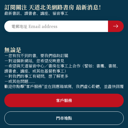
訂閱關注 天道北美網路書房 最新消息！
最新書訊、讀書會、講座、福音事工
無論是
－您有找不到的書，要我們協助訂購
－對這個新網站，您希望反映意見
－希望與天道福音中心／書房在事工上合作（譬如：書攤、書展、
讀書會、講座、或其他基督教事工）
－對我們的事工有疑問，想了解更多
－或其他問題......
歡迎你點擊"客戶服務"並在回應箱填寫，我們虛心聆聽，並盡快回覆
客戶服務
門市地點