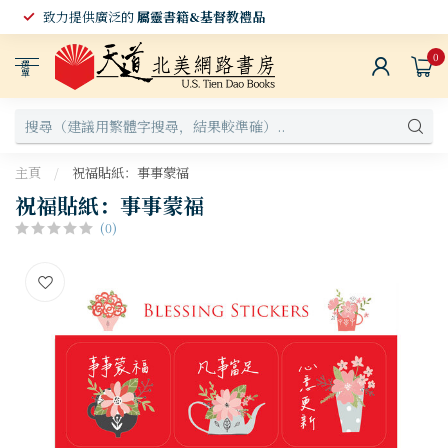
致力提供廣泛的
屬靈書籍&基督教禮品
0
選
單
主頁
/
祝福貼紙：事事蒙福
祝福貼紙：事事蒙福
(0)