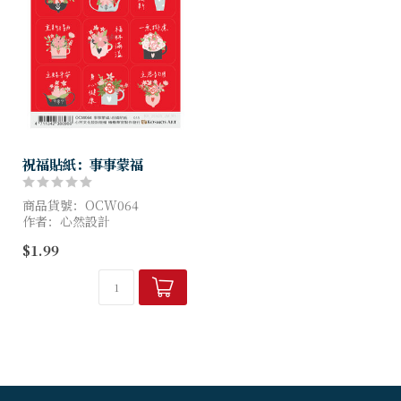
祝福貼紙：事事蒙福
商品貨號：OCW064
作者：心然設計
尺寸：9*11 cm
$1.99