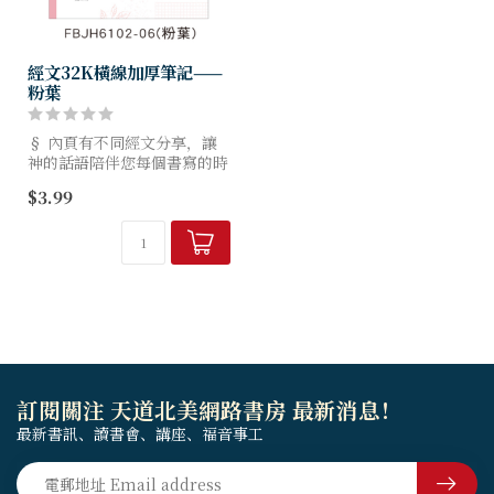
經文32K橫線加厚筆記——
粉葉
§ 內頁有不同經文分享，讓
神的話語陪伴您每個書寫的時
刻。
$3.99
§ 70g日本上質紙，較同磅數
紙張更為厚實。
§ 紙質滑順，適用多樣筆
款，墨水不易暈染，顯色效果
佳...
訂閱關注 天道北美網路書房 最新消息！
最新書訊、讀書會、講座、福音事工