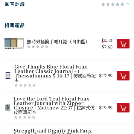
顧客評論
相關產品
$8.50
無時效極簡手帳月誌（自由藍）
$7.65
Give Thanks Blue Floral Faux
Leather Classic Journal - 1
Thessalonians 5:16-17 | 仿皮面筆記
$17.99
本
Love the Lord Teal Floral Faux
Leather Journal with Zipper
Closure - Matthew 22:37 | 拉鍊式仿
$19.99
皮面筆記本
Strength and Dignity Pink Faux