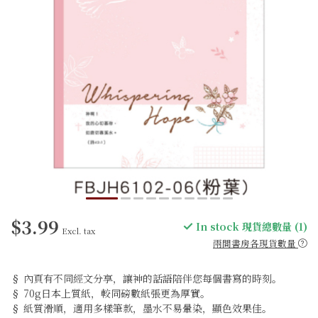
$3.99
In stock 現貨總數量 (1)
Excl. tax
兩間書房各現貨數量
§ 內頁有不同經文分享，讓神的話語陪伴您每個書寫的時刻。
§ 70g日本上質紙，較同磅數紙張更為厚實。
§ 紙質滑順，適用多樣筆款，墨水不易暈染，顯色效果佳。