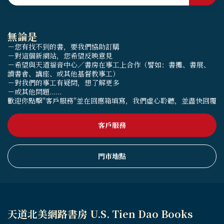
無論是
－您有找不到的書，要我們協助訂購
－對這個新網站，您希望反映意見
－希望與天道福音中心／書房在事工上合作（譬如：書攤、書展、
讀書會、講座、或其他基督教事工）
－對我們的事工有疑問，想了解更多
－或其他問題......
歡迎你點擊"客戶服務"並在回應箱填寫，我們虛心聆聽，並盡快回覆
客戶服務
門市地點
天道北美網路書房 U.S. Tien Dao Books