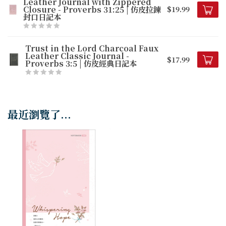
Leather Journal with Zippered
Closure - Proverbs 31:25 | 仿皮拉鍊
$19.99
封口日記本
Trust in the Lord Charcoal Faux
Leather Classic Journal -
$17.99
Proverbs 3:5 | 仿皮經典日記本
最近瀏覽了...