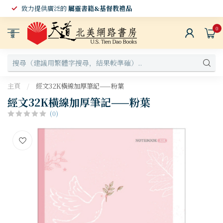
致力提供廣泛的
屬靈書籍&基督教禮品
0
選
單
主頁
/
經文32K橫線加厚筆記——粉葉
經文32K橫線加厚筆記——粉葉
(0)