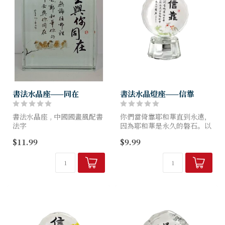
書法水晶座——同在
書法水晶燈座——信靠
書法水晶座 , 中國國畫風配書
你們當倚靠耶和華直到永遠，
法字
因為耶和華是永久的磐石。以
同在 - 你 無 論 往 那 裡 去
賽亞書 26:4
$11.99
$9.99
........ 與 你 同 在
尺寸： 約 (闊) 1寸 (長) 1寸
尺寸: 6cm* 8cm *1.8cm
(高) 3.5寸