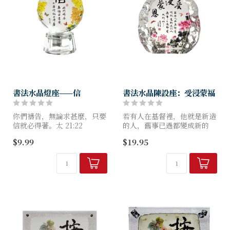
書法水晶燈座——信
書法水晶陳設座：受浸蒙福
你們禱告，無論求甚麼，只要
若有人在基督裡，他就是新造
信就必得著。太 21:22
的人，舊事已過都變成新的
了。林後 5:17
$9.99
$19.95
尺寸： 約 (闊) 1寸 (長) 1寸
(高) 3.5寸
品牌：芥菜種
產品編號：CYVKK215
座枱尺寸：8cm(W) x
9cm(H...