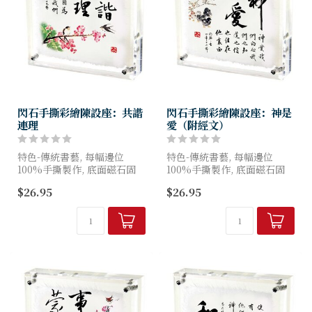
閃石手撕彩繪陳設座：共諧
閃石手撕彩繪陳設座：神是
連理
愛（附經文）
特色-傳統書藝, 每幅邊位
特色-傳統書藝, 每幅邊位
100%手撕製作, 底面磁石固
100%手撕製作, 底面磁石固
定, 面鑲嵌奧地利閃石
定, 面鑲嵌奧地利閃石
$26.95
$26.95