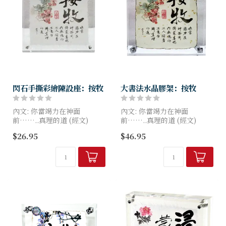
閃石手撕彩繪陳設座：按牧
大書法水晶膠架：按牧
內文: 你當竭力在神面
內文: 你當竭力在神面
前……..真理的道 (經文)
前……..真理的道 (經文)
特色-傳統書藝, 每幅邊位
特色- 炭燒書法是芥菜種的註
$26.95
$46.95
100%手撕製作, 底面磁石固
冊商標, 傳統書藝國畫,每幅
定, 面鑲嵌奧地利閃石
100%全手工炭燒製作, 因此形
狀各異, 亞加力底...