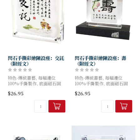
閃石手撕彩繪陳設座：交託
閃石手撕彩繪陳設座：壽
（附經文）
（附經文）
特色-傳統書藝, 每幅邊位
特色-傳統書藝, 每幅邊位
100%手撕製作, 底面磁石固
100%手撕製作, 底面磁石固
定, 面鑲嵌奧地利閃石
定, 面鑲嵌奧地利閃石
$26.95
$26.95