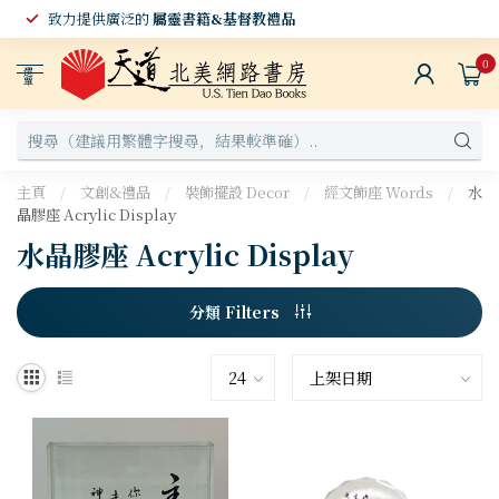
致力提供廣泛的
屬靈書籍&基督教禮品
0
選
單
主頁
/
文創&禮品
/
裝飾擺設 Decor
/
經文飾座 Words
/
水
晶膠座 Acrylic Display
水晶膠座 Acrylic Display
分類 Filters