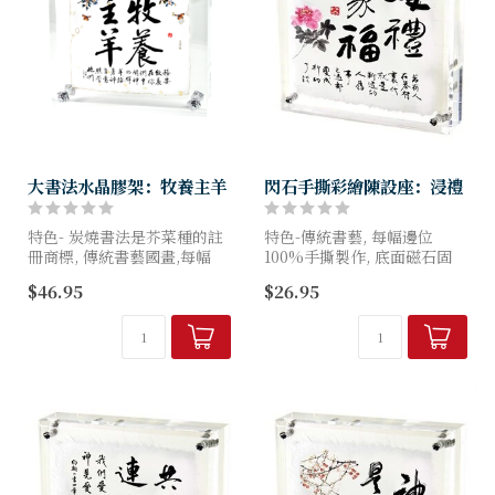
大書法水晶膠架：牧養主羊
閃石手撕彩繪陳設座：浸禮
特色- 炭燒書法是芥菜種的註
特色-傳統書藝, 每幅邊位
冊商標, 傳統書藝國畫,每幅
100%手撕製作, 底面磁石固
100%全手工炭燒製作, 因此形
定, 面鑲嵌奧地利閃石
$46.95
$26.95
狀各異, 亞加力底面螺絲固定