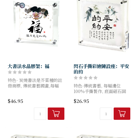
大書法水晶膠架：福
閃石手撕彩繪陳設座：平安
的約
特色- 炭燒書法是芥菜種的註
冊商標, 傳統書藝國畫,每幅
特色-傳統書藝, 每幅邊位
100%全手工炭燒製作, 因此形
100%手撕製作, 底面磁石固
狀各異, 亞加力底面螺絲固定
定, 面鑲嵌奧地利閃石
$46.95
$26.95