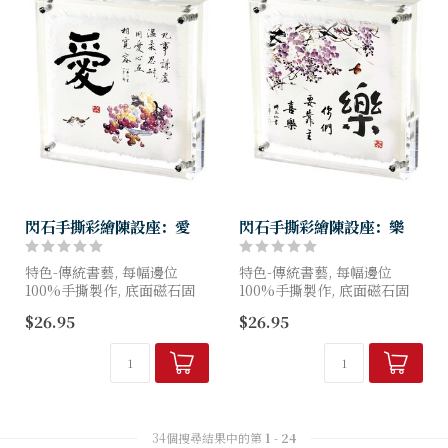
閃石手撕彩繪陳設座：愛
閃石手撕彩繪陳設座：樂
特色-傳統書藝, 每幅邊位
特色-傳統書藝, 每幅邊位
100%手撕製作, 底面磁石固
100%手撕製作, 底面磁石固
定, 面鑲嵌奧地利閃石
定, 面鑲嵌奧地利閃石
$26.95
$26.95
34個搜尋結果中的第
1
-
24