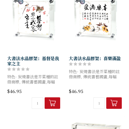
大書法水晶膠架：基督是我
大書法水晶膠架：喜樂滿盈
家之主
特色- 炭燒書法是芥菜種的註
特色- 炭燒書法是芥菜種的註
冊商標, 傳統書藝國畫,每幅
冊商標, 傳統書藝國畫,每幅
100%全手工炭燒製作, 因此形
100%全手工炭燒製作, 因此形
狀各異, 亞加力底面螺絲固定
$46.95
$46.95
狀各異, 亞加力底面螺絲固定