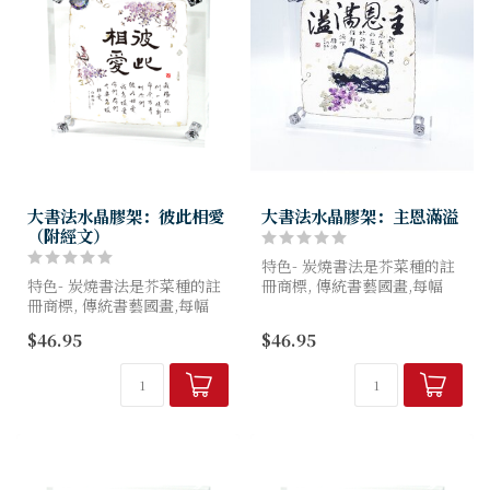
大書法水晶膠架：彼此相愛
大書法水晶膠架：主恩滿溢
（附經文）
特色- 炭燒書法是芥菜種的註
特色- 炭燒書法是芥菜種的註
冊商標, 傳統書藝國畫,每幅
冊商標, 傳統書藝國畫,每幅
100%全手工炭燒製作, 因此形
100%全手工炭燒製作, 因此形
狀各異, 亞加力底面螺絲固定
$46.95
$46.95
狀各異, 亞加力底面螺絲固定