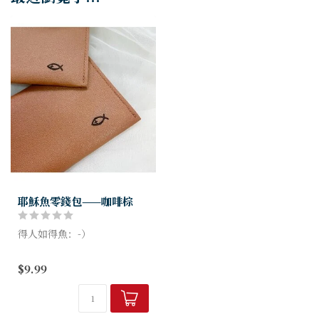
耶穌魚零錢包——咖啡棕
得人如得魚：-）
$9.99