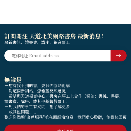
訂閱關注 天道北美網路書房 最新消息！
最新書訊、讀書會、講座、福音事工
無論是
－您有找不到的書，要我們協助訂購
－對這個新網站，您希望反映意見
－希望與天道福音中心／書房在事工上合作（譬如：書攤、書展、
讀書會、講座、或其他基督教事工）
－對我們的事工有疑問，想了解更多
－或其他問題......
歡迎你點擊"客戶服務"並在回應箱填寫，我們虛心聆聽，並盡快回覆