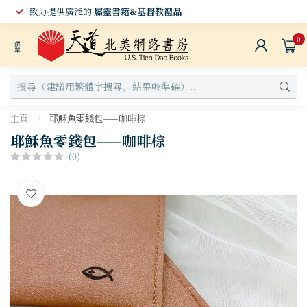
致力提供廣泛的
屬靈書籍&基督教禮品
0
選
單
主頁
/
耶穌魚零錢包——咖啡棕
耶穌魚零錢包——咖啡棕
(0)