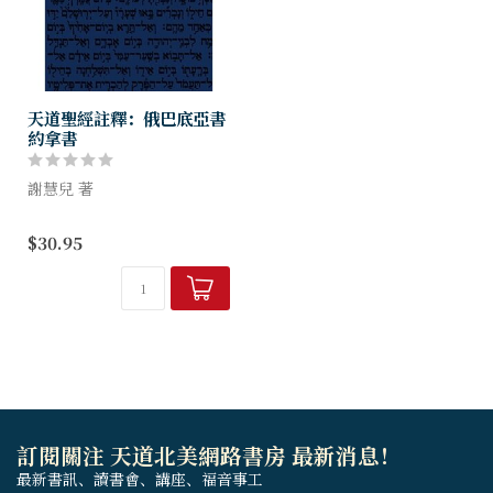
天道聖經註釋：俄巴底亞書
約拿書
謝慧兒 著
用「言簡意賅」來形容俄巴底
$30.95
亞書，實在不為過。它是舊約
聖經中最短的一卷書，只有21
節，卻囊括了出現於先知書的
重要主題，例如：上帝審判以
色列的仇敵...
訂閱關注 天道北美網路書房 最新消息！
最新書訊、讀書會、講座、福音事工