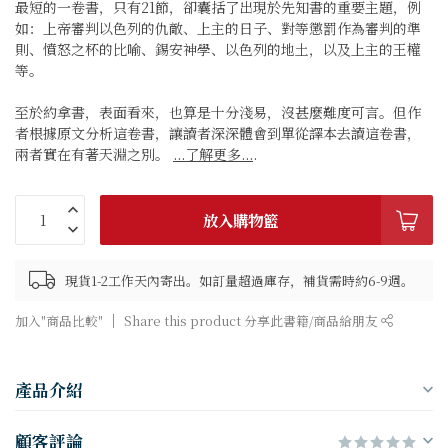
最短的一卷書，只有21節，卻囊括了出現於先知書的重要主題，例
如：上帝審判以色列的仇敵、上主的日子、對等懲罰作為審判的準
則、憤怒之杯的比喻、錫安神學、以色列的地土，以及上主的王權
等。
至於約拿書，表面看來，也算是十分淺易，沒甚麼難度可言。但作
者根據原文分析這卷書，讓讀者深深體會到單從譯本去讀這卷書，
兩者實在有著天淵之別。
...了解更多...
.
放入購物籃
現貨1-2工作天內寄出。如訂量超過庫存，補貨需時約6-9週。
加入"商品比較"
Share this product 分享此書籍/商品給朋友
產品介紹
顧客評論