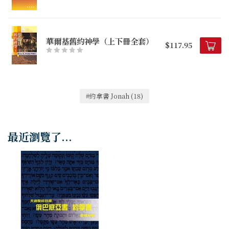
華爾基舊約神學（上下冊全套）
$117.95
#約拿書 Jonah
(18)
最近瀏覽了...