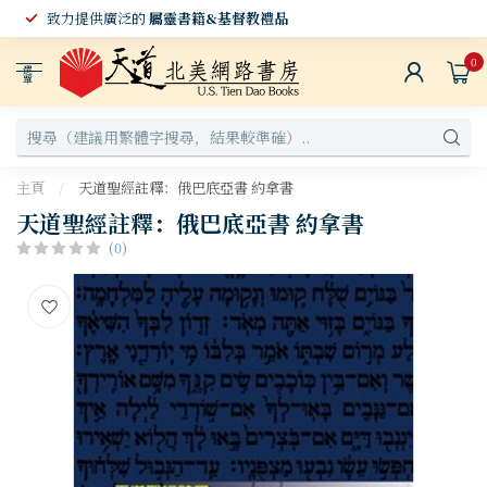
致力提供廣泛的
屬靈書籍&基督教禮品
0
選
單
主頁
/
天道聖經註釋：俄巴底亞書 約拿書
天道聖經註釋：俄巴底亞書 約拿書
(0)