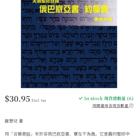
$30.95
In stock 現貨總數量 (6)
Excl. tax
兩間書房各現貨數量
謝慧兒 著
用「言簡意賅」來形容俄巴底亞書，實在不為過。它是舊約聖經中