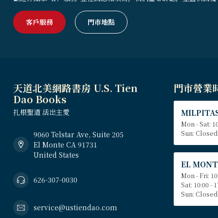
客戶服務
門市地點
天道北美網路書房 U.S. Tien
門市營業
Dao Books
扎根聖道 活出主愛
MILPITAS
Mon - Sat: 10
Sun: Closed
9060 Telstar Ave, Suite 205
El Monte CA 91731
United States
EL MONT
Mon - Fri: 10
626-307-0030
Sat: 10:00 - 
Sun: Closed
service@ustiendao.com