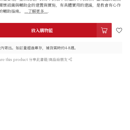
關懷組織與輔助金的建置與實施，有具體實用的建議，是教會有心作
的輔助指南。
...了解更多...
.
放入購物籃
作天內寄出。如訂量超過庫存，補貨需時約4-8週。
are this product 分享此書籍/商品給朋友