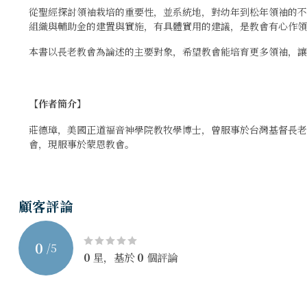
從聖經探討領袖栽培的重要性，並系統地，對幼年到松年領袖的
組織與輔助金的建置與實施，有具體實用的建議，是教會有心作領
本書以長老教會為論述的主要對象，希望教會能培育更多領袖，讓
【作者簡介】
莊德璋，美國正道福音神學院教牧學博士，曾服事於台灣基督長
會，現服事於蒙恩教會。
顧客評論
0
/
5
0
星，基於
0
個評論