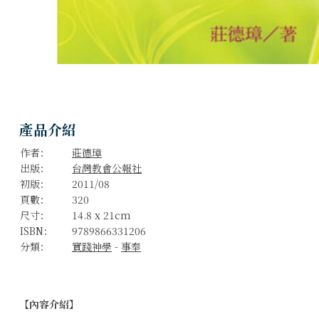
產品介紹
作者：
莊德璋
出版：
台灣教會公報社
初版：
2011/08
頁數：
320
尺寸：
14.8 x 21cm
ISBN：
9789866331206
分類：
實踐神學
-
事奉
教会领袖栽培：长老教会增长永续经营之道
庄德璋 着
【內容介紹】