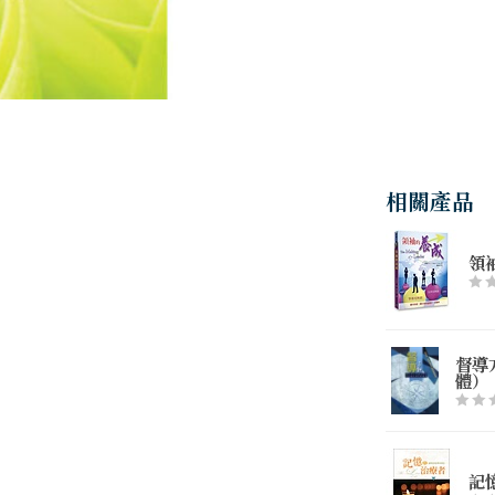
相關產品
領
督導
體）
記