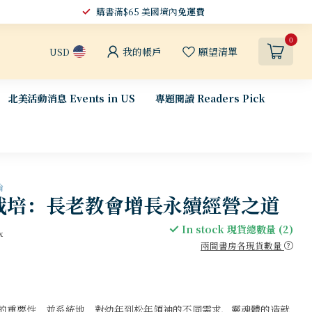
購書滿$65 美國境內
免運費
0
我的帳戶
願望清單
USD
北美活動消息 Events in US
專題閱讀 Readers Pick
論
栽培：長老教會增長永續經營之道
In stock 現貨總數量 (2)
x
兩間書房各現貨數量
的重要性，並系統地，對幼年到松年領袖的不同需求、靈魂體的造就