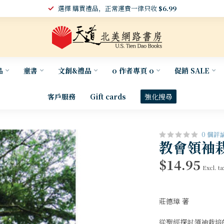
選擇 購買禮品，正常運費一律只收
$6.99
品
童書
文創&禮品
o 作者專頁 o
促銷 SALE
客戶服務
Gift cards
強化搜尋
0 個評
教會領袖
$14.95
Excl. ta
莊德璋 著
從聖經探討領袖栽培