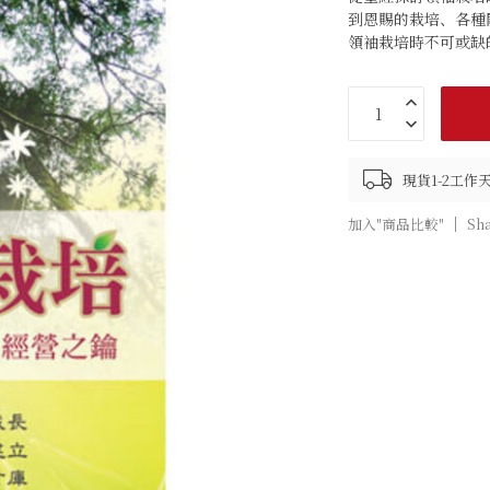
到恩賜的栽培、各種
領袖栽培時不可或缺
現貨1-2工
加入"商品比較"
Sh