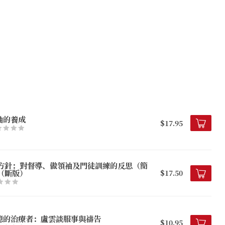
袖的養成
$17.95
方針：對督導、做領袖及門徒訓練的反思（簡
（斷版）
$17.50
憶的治療者：盧雲談服事與禱告
$10.95