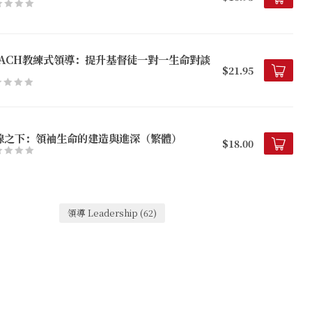
OACH教練式領導：提升基督徒一對一生命對談
$21.95
線之下：領袖生命的建造與進深（繁體）
$18.00
領導 Leadership
(62)