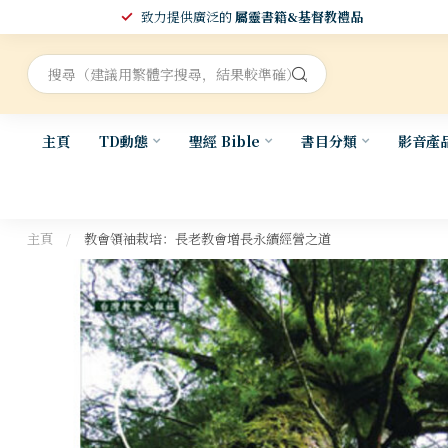
致力提供廣泛的
屬靈書籍&基督教禮品
主頁
TD動態
聖經 Bible
書目分類
影音產
主頁
/
教會領袖栽培：長老教會增長永續經營之道