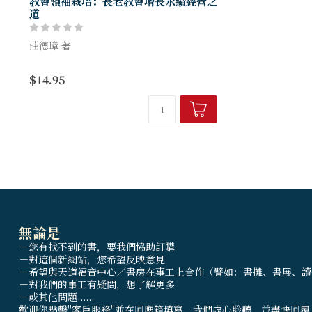
教會領袖栽培：長老教會增長永續經營之
道
莊德璋 著
從聖經探討領袖栽培的重要性，並系統地，
$14.95
對幼年到松年領袖的不同需求、靈魂體的造
就到恩賜的栽培、各種關懷組織與輔助金的
建置與實施，有具體實用的建議...
無論是
－您有找不到的書，要我們協助訂購
－對這個新網站，您希望反映意見
－希望與天道福音中心／書房在事工上合作（譬如：書攤、書展、讀
－對我們的事工有疑問，想了解更多
－或其他問題......
歡迎你點擊"客戶服務"並在回應箱填寫，我們虛心聆聽，並盡快回覆