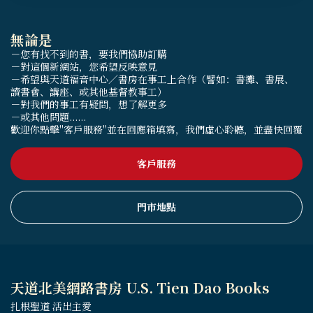
無論是
－您有找不到的書，要我們協助訂購
－對這個新網站，您希望反映意見
－希望與天道福音中心／書房在事工上合作（譬如：書攤、書展、
讀書會、講座、或其他基督教事工）
－對我們的事工有疑問，想了解更多
－或其他問題......
歡迎你點擊"客戶服務"並在回應箱填寫，我們虛心聆聽，並盡快回覆
客戶服務
門市地點
天道北美網路書房 U.S. Tien Dao Books
扎根聖道 活出主愛