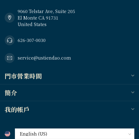
9060 Telstar Ave, Suite 205
El Monte CA 91731
United States
626-307-0030
service@ustiendao.com
門市營業時間
簡介
我的帳戶