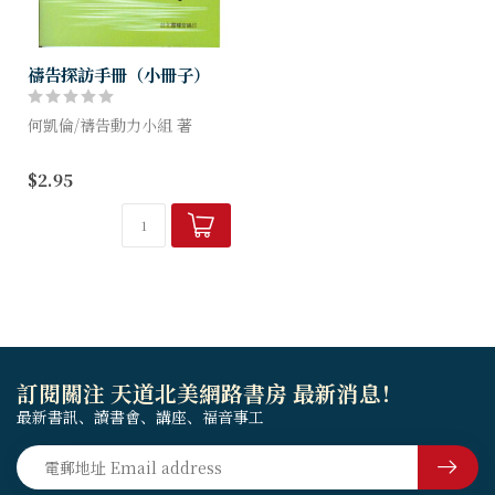
禱告探訪手冊（小冊子）
何凱倫/禱告動力小組 著
一本探訪服事的實用手冊，各
$2.95
狀況（探病、喜慶等）可使用
的經文整理、各篇帶有能力的
禱告文，更貼心的附錄了探訪
記錄表，方便跟進及代禱。
訂閱關注 天道北美網路書房 最新消息！
最新書訊、讀書會、講座、福音事工