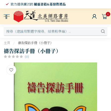
致力提供廣泛的
屬靈書籍&基督教禮品
0
選
單
主頁
/
禱告探訪手冊（小冊子）
禱告探訪手冊（小冊子）
(0)