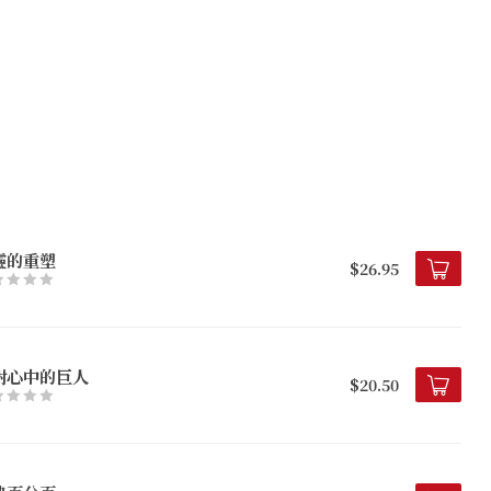
靈的重塑
$26.95
對心中的巨人
$20.50