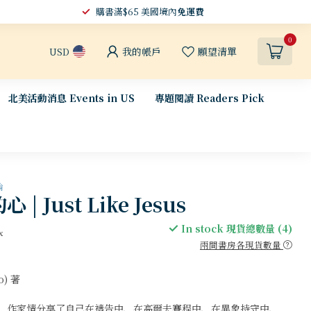
購書滿$65 美國境內
免運費
0
我的帳戶
願望清單
USD
北美活動消息 Events in US
專題閱讀 Readers Pick
論
| Just Like Jesus
In stock 現貨總數量 (4)
x
兩間書房各現貨數量
o) 著
、作家情分享了自己在禱告中、在高爾夫賽程中、在異象持守中、