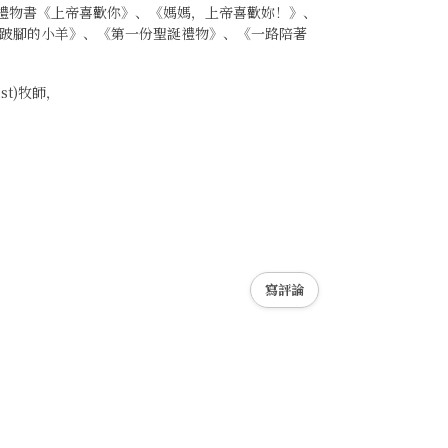
；禮物書《上帝喜歡你》、《媽媽，上帝喜歡妳！》、
跛腳的小羊》、《第一份聖誕禮物》、《一路陪著
st)牧師，
寫評論