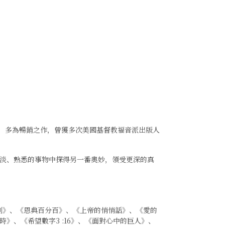
豐富，多為暢銷之作，曾獲多次美國基督教福音派出版人
淡、熟悉的事物中探得另一番奧妙，領受更深的真
時刻》、《恩典百分百》、《上帝的悄悄話》、《愛的
》、《希望數字3 :16》、《面對心中的巨人》、