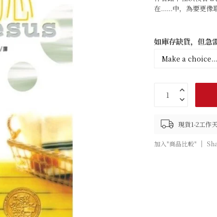
在......中，為要
如庫存缺貨，但急需
現貨1-2工
加入"商品比較"
Sh