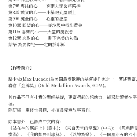
第7章 專注的心──高爾夫球＆芹菜棒
第8章 誠實的心──小貓跑到屋頂上
第9章 純全的心──心靈的溫室
第10章 盼望的心──從垃圾中找出黃金
第11章 喜樂的心──天堂的慶祝會
第12章 忍耐的心──劃下完美的句點
結語 為要像祂──定睛於耶穌
【作者簡介】
路卡杜(Max Lucado)為美國最受歡迎的基督徒作家之一，著述
聯會「金牌獎」(Gold Medallion Awards,ECPA)。
其作品不但有扎實的聖經基礎，更富精彩的想像力，能幫助讀者在平
理。
除研經、靈修性書籍，亦擅長兒童故事寫作。
除本書外，已譯成中文的有：
《站在神的應許上》(證主)；《來自天堂的掌聲》(中主)；《恩典
撲滿》、《我的鄰居叫耶穌》、《以神為樂》、《一個星期五的六小時