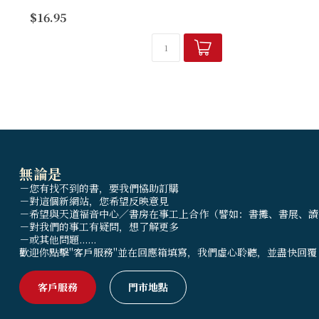
作者路卡杜以牧者心、作家情分享了自己在
$16.95
禱告中、在高爾夫賽程中、在異象持守中、
在......中，為要更像耶穌的掙扎。
無論是
－您有找不到的書，要我們協助訂購
－對這個新網站，您希望反映意見
－希望與天道福音中心／書房在事工上合作（譬如：書攤、書展、讀
－對我們的事工有疑問，想了解更多
－或其他問題......
歡迎你點擊"客戶服務"並在回應箱填寫，我們虛心聆聽，並盡快回覆
客戶服務
門市地點