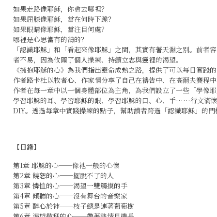
如果走路像耶穌，你會去哪裡？
如果屈膝像耶穌，當在何時下跪？
如果眼睛像耶穌，當注目何處？
哪裡是心思當有的鵠的？
「認識耶穌」和「看起來像耶穌」之間，其實有著天淵之別。前者容
者不易，因為攸關了個人操練、持續立志與靈裡的渴望。
《擁抱耶穌的心》為我們指出靈命成熟之路，提供了可以每日實踐的
作者路卡杜以牧者心、作家情分享了自己在禱告中、在高爾夫賽程中、在
作者在每一章中以一個身體部位為主角，為我們設立了一些「學像耶
學習耶穌的耳、學習耶穌的眼、學習耶穌的口、心、手……行文滿
DIY。透過每章中實踐操練的點子，幫助讀者跨過「認識耶穌」的
【目錄】
第1章 耶穌的心──像祂一般的心懷
第2章 饒恕的心──擺脫不了的人
第3章 憐恤的心──渴望一雙觸摸的手
第4章 傾聽的心──沒有舞台的音樂家
第5章 醉心於神──枝子總是連著葡萄樹
第6章 渴望敬拜的心──帶著熱情見機長