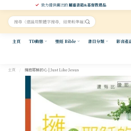
致力提供廣泛的
屬靈書籍&基督教禮品
主頁
TD動態
聖經 Bible
書目分類
影音產
主頁
/
擁抱耶穌的心 | Just Like Jesus