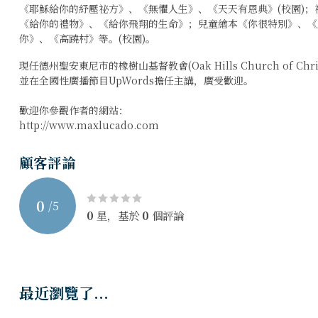
《耶穌給你的紓壓祕方》、《無懼人生》、《天天有恩典》(校園)
《給你的禮物》、《給你飛翔的生命》；兒童繪本《你很特別》、《
你》、《高蹺村》等。(校園)。
現任德州聖安東尼市的橡樹山基督教會(Oak Hills Church of Chri
並在全國性廣播節目UpWords擔任主講，廣受歡迎。
歡迎你參觀作者的網站：
http://www.maxlucado.com
顧客評論
0
/
5
0
星，基於
0
個評論
最近瀏覽了...