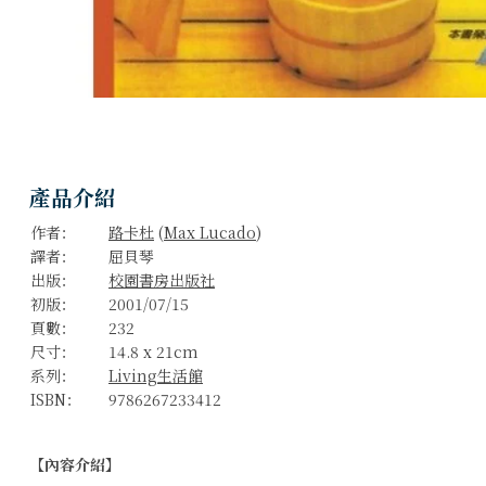
產品介紹
作者：
路卡杜
(
Max Lucado
)
譯者：
屈貝琴
出版：
校園書房出版社
初版：
2001/07/15
頁數：
232
尺寸：
14.8 x 21cm
系列：
Living生活館
ISBN：
9786267233412
【內容介紹】