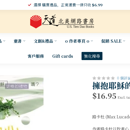
選擇 購買禮品，正常運費一律只收
$6.99
品
童書
文創&禮品
o 作者專頁 o
促銷 SALE
客戶服務
Gift cards
強化搜尋
0 個評
擁抱耶穌的心 
$16.95
Excl. ta
路卡杜 (Max Lucad
作者路卡杜以牧者心