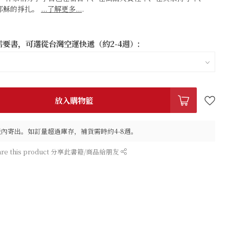
更像耶穌的掙扎。
...了解更多...
.
要書，可選從台灣空運快遞（約2-4週）:
放入購物籃
作天內寄出。如訂量超過庫存，補貨需時約4-8週。
are this product 分享此書籍/商品給朋友