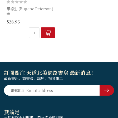
畢德生 (Eugene Peterson)
著
$28.95
《復活的操練》講的就是一堂
禮物課。這堂課請來了最懂上
帝禮物的保羅，讓他教導我們
打開禮物的幾個步驟，並且試
著...
訂閱關注 天道北美網路書房 最新消息！
最新書訊、讀書會、講座、福音事工
無論是
－您有找不到的書，要我們協助訂購