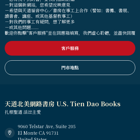
－對這個新網站，您希望反映意見
－希望與天道福音中心／書房在事工上合作（譬如：書攤、書展、
讀書會、講座、或其他基督教事工）
－對我們的事工有疑問，想了解更多
－或其他問題......
歡迎你點擊"客戶服務"並在回應箱填寫，我們虛心聆聽，並盡快回覆
客戶服務
門市地點
天道北美網路書房 U.S. Tien Dao Books
扎根聖道 活出主愛
9060 Telstar Ave, Suite 205
El Monte CA 91731
United States