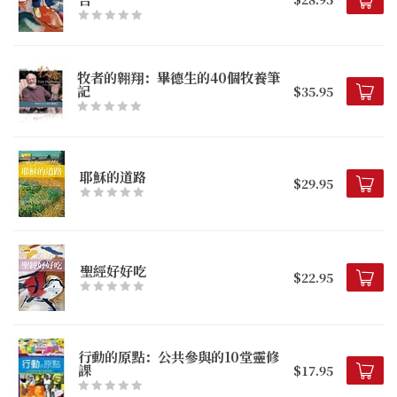
牧者的翱翔：畢德生的40個牧養筆
記
$35.95
耶穌的道路
$29.95
聖經好好吃
$22.95
行動的原點：公共參與的10堂靈修
課
$17.95