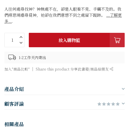
人往何處尋找神？神無處不在，卻是人眼看不見、手觸不及的。我
們殫思竭慮尋覓神，祂卻在我們意想不到之處留下蹤跡。
...了解更
多...
.
放入購物籃
1-2工作天內寄出
加入"商品比較"
Share this product 分享此書籍/商品給朋友
產品介紹
顧客評論
相關產品