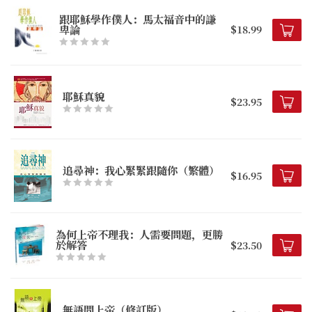
跟耶穌學作僕人：馬太福音中的謙
卑論
$18.99
耶穌真貌
$23.95
追尋神：我心緊緊跟隨你（繁體）
$16.95
為何上帝不理我：人需要問題，更勝
於解答
$23.50
無語問上帝（修訂版）