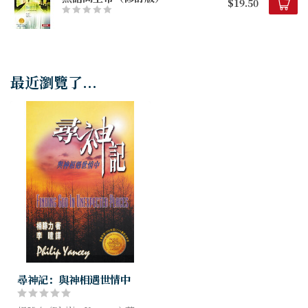
$19.50
最近瀏覽了...
尋神記：與神相遇世情中