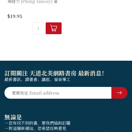
楊腓力 (Philip Yancey) 著
人往何處尋找神？神無處不
$19.95
在，卻是人眼看不見、手觸不
及的。我們殫思竭慮尋覓神，
祂卻在我們意想不到之處留下
蹤跡。
訂閱關注 天道北美網路書房 最新消息！
最新書訊、讀書會、講座、福音事工
無論是
－您有找不到的書，要我們協助訂購
－對這個新網站，您希望反映意見