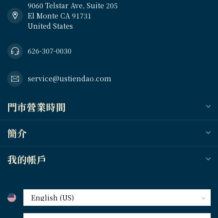
9060 Telstar Ave, Suite 205
El Monte CA 91731
United States
626-307-0030
service@ustiendao.com
門市營業時間
簡介
我的帳戶