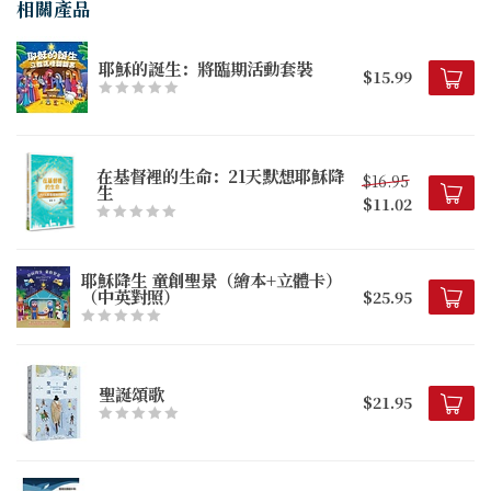
相關產品
耶穌的誕生：將臨期活動套裝
$15.99
在基督裡的生命：21天默想耶穌降
$16.95
生
$11.02
耶穌降生 童創聖景（繪本+立體卡）
（中英對照）
$25.95
聖誕頌歌
$21.95