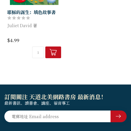
耶穌的誕生：填色故事書
Juliet David 著
將臨期活動套裝包括一本《立
$4.99
體馬槽翻翻書》和一本《填色
故事書》（附送貼紙），前者
呈現出耶穌誕生的立體場景，
後者則以文字和圖畫詳...
訂閱關注 天道北美網路書房 最新消息！
最新書訊、讀書會、講座、福音事工