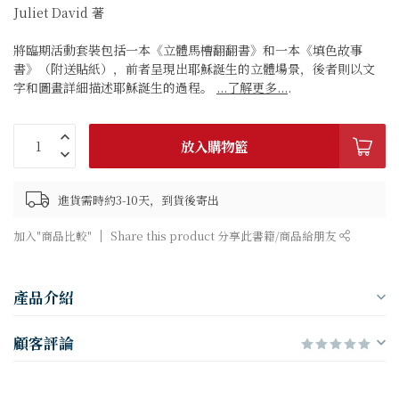
Juliet David 著
將臨期活動套裝包括一本《立體馬槽翻翻書》和一本《填色故事
書》（附送貼紙），前者呈現出耶穌誕生的立體場景，後者則以文
字和圖畫詳細描述耶穌誕生的過程。
...了解更多...
.
放入購物籃
進貨需時約3-10天，到貨後寄出
加入"商品比較"
Share this product 分享此書籍/商品給朋友
產品介紹
顧客評論