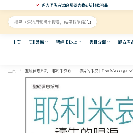
致力提供廣泛的
屬靈書籍&基督教禮品
主頁
TD動態
聖經 Bible
書目分類
影音產
主頁
/
聖經信息系列：耶利米哀歌－－禱告的眼淚 | The Message of Lame