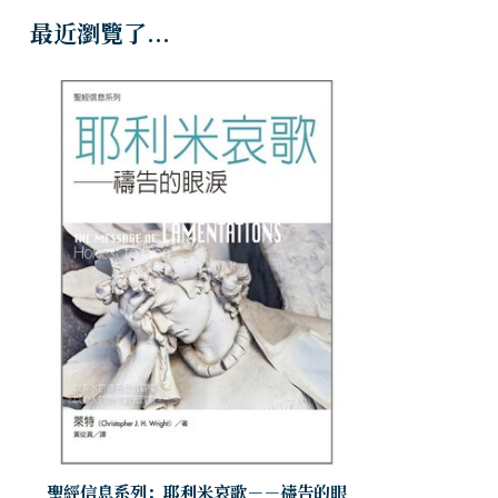
最近瀏覽了...
聖經信息系列：耶利米哀歌－－禱告的眼