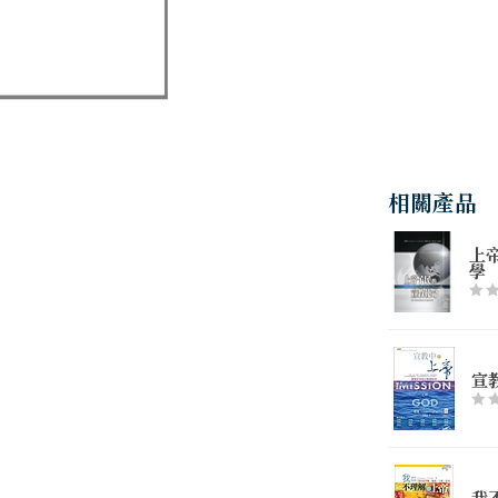
相關產品
上
學
宣
我