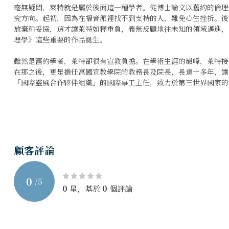
毫無疑問，萊特就是屬於後面這一種學者。從博士論文以舊約的倫理
究方向。起初，因為在福音派裡找不到支持的人，難免心生挫折。後
放棄和妥協，這才讓萊特如釋重負，義無反顧地往未知的領域邁進，
理學》這些重要的作品誕生。
雖然是舊約學者，萊特卻很有宣教負擔。在學術生涯的巔峰，萊特接
在那之後，更是擔任萬國宣教學院的教務長及院長，長達十多年，讓
「國際靈風合作夥伴組織」的國際事工主任，致力於第三世界國家的
圣经信息系列：耶利米哀歌－－祷告的眼泪
莱特
顧客評論
0
/
5
0
星，基於
0
個評論