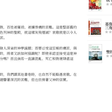
基
毀，百姓被屠殺、被擄慘痛的苦難。這是整部舊約
三
色列神的聖殿，就這樣灰飛煙滅？哀歌就是以令人
苦。
發人深省的神學議題；而要忍受這至極的痛苦，與
聖
的，兩者又該如何協調呢？即使承認並接受這是神
分嗎？而且倘若一直讓混亂、死亡和毀壞肆虐這
的，我們讀其他書卷時，也自然不能略過哀歌。在
迴響著深沉的苦難，但也依傍著父神的信實。