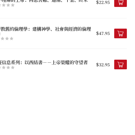
$22.95
督教舊約倫理學：建構神學、社會與經濟的倫理
角
$47.95
經信息系列：以西結書－－上帝榮耀的守望者
$32.95