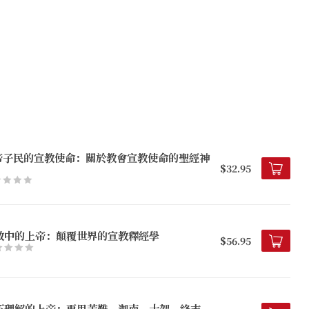
帝子民的宣教使命：關於教會宣教使命的聖經神
$32.95
教中的上帝：顛覆世界的宣教釋經學
$56.95
不理解的上帝：再思苦難、迦南、十架、終末