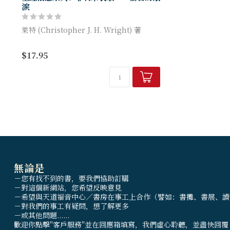
淚
萊特 (Christopher J. H. Wright) 著
在充滿謊言的年代，讓記憶和淚水幫助我們
$17.95
勇於真實。哀歌這詩卷的背景，應該就是公
元前五八七年，...
無論是
－您有找不到的書，要我們協助訂購
－對這個新網站，您希望反映意見
－希望與天道福音中心／書房在事工上合作（譬如：書攤、書展、讀
－對我們的事工有疑問，想了解更多
－或其他問題......
歡迎你點擊"客戶服務"並在回應箱填寫，我們虛心聆聽，並盡快回覆