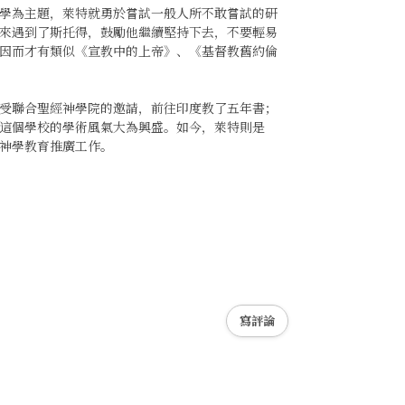
學為主題，萊特就勇於嘗試一般人所不敢嘗試的研
來遇到了斯托得，鼓勵他繼續堅持下去，不要輕易
因而才有類似《宣教中的上帝》、《基督教舊約倫
受聯合聖經神學院的邀請，前往印度教了五年書；
這個學校的學術風氣大為興盛。如今，萊特則是
神學教育推廣工作。
寫評論