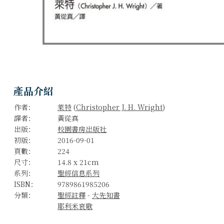
產品介紹
作者：
萊特
(
Christopher J. H. Wright
)
譯者：
黃從真
出版：
校園書房出版社
初版：
2016-09-01
頁數：
224
尺寸：
14.8 x 21cm
系列：
聖經信息系列
ISBN：
9789861985206
分類：
聖經註釋
-
大先知書
耶利米哀歌