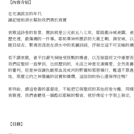
【內容介紹】
在充滿謊言的年代
讓記憶和淚水幫助我們勇於真實
哀歌這詩卷的背景，應該就是公元前五八七年，耶路撒冷城被圍、被
歷史裡，最傷痛的一件事。耶和華神所應許的大衛王朝、錫安城、以
瞠目結舌、繁複而浸泡在淚水中的美麗詩詞，抒發出這不可言喻的痛
若不讀哀歌，會平白漏失掉接受挑戰的機會，以及辯證經文中重要而
我們從聖經一直學到、也經歷到的，永活之神是充滿憐愛、全然美善
的審判，但是神容讓仇敵那血流成河的野蠻和邪惡橫行，難道不算過
地，那麼立約之神雅巍的信實和憐憫，這信仰的核心還保得住嗎？
萊特說，讀這卷書的基督徒，不能把它與聖經的其他經卷分離，同樣
哀歌裡，我們會聽見一個酷似耶穌的聲音，就好像從十字架上發出，
【目錄】