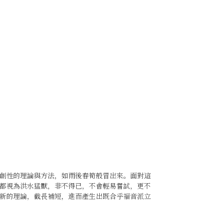
創性的理論與方法，如雨後春筍般冒出來。面對這
都視為洪水猛獸，非不得已，不會輕易嘗試，更不
新的理論，截長補短，進而產生出既合乎福音派立