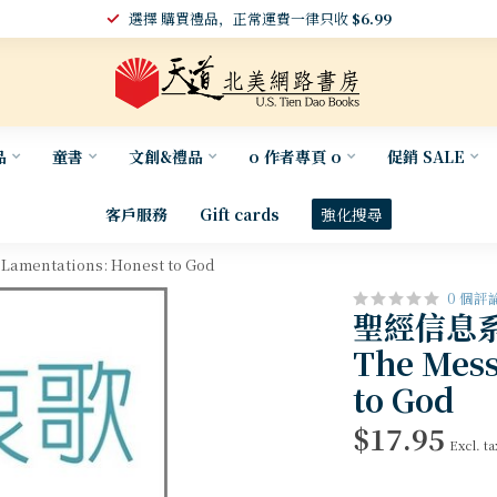
選擇 購買禮品，正常運費一律只收
$6.99
品
童書
文創&禮品
o 作者專頁 o
促銷 SALE
客戶服務
Gift cards
強化搜尋
ntations: Honest to God
0 個評
聖經信息
The Mess
to God
$17.95
Excl. ta