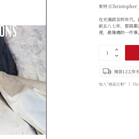
萊特 (Christopher J
在充滿謊言的年代，
前五八七年，耶路撒
裡，最傷痛的一件事
現貨1-2工
加入"商品比較"
Sh