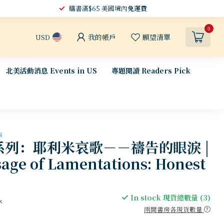
購書滿$65 美國境內
免運費
0
我的帳戶
願望清單
USD
北美活動消息 Events in US
專題閱讀 Readers Pick
論
系列：耶利米哀歌－－禱告的眼淚 |
age of Lamentations: Honest
In stock 現貨總數量 (3)
x
兩間書房各現貨數量