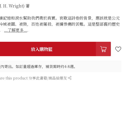
. H. Wright) 著
讓記憶和淚水幫助我們勇於真實。哀歌這詩卷的背景，應該就是公元
冷城被圍、被毀，百姓被屠殺、被擄慘痛的苦難。這是整部舊約歷史
。
...了解更多...
.
放入購物籃
作天內寄出。如訂量超過庫存，補貨需時約4-8週。
are this product 分享此書籍/商品給朋友