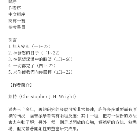
總序
作者序
中文版序
簡寫一覽
參考書目
引言
1. 無人安慰（一1∼22）
2. 神發怒的日子（二1∼22）
3. 在絕望深淵中的盼望（三1∼66）
4. 一切都完了（四1∼22）
5. 求你使我們向你回轉（五1∼22）
【作者簡介】
萊特（Christopher J. H. Wright）
過去三十多年，舊約研究的發展可說非常快速，許許多多重要而有原
樣的情況，福音派學者常有兩種反應：其中一種，把每一個新的方法
會去主動了解；另外一種，則是以開放的心胸，傾聽新的方法、熟悉
場，但又帶著開創性的豐富研究成果。