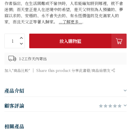
作者指出，在生活困難或不愉快時，人若能確知將到哪裡，就不會
迷惘；而天堂正是人在逆境中的希望，是天父特別為人預備的、夢
寐以求的、安穩的、永不會失去的、有永恆價值的及充滿家人的
家，而且天父正等著人歸家。
...了解更多...
.
放入購物籃
1-2工作天內寄出
加入"商品比較"
Share this product 分享此書籍/商品給朋友
產品介紹
顧客評論
相關產品