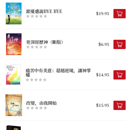
跟憂慮說BYE BYE
$19.95
更深經歷神（斷版）
$6.95
痛苦中有美意：超越逆境，讓神掌
權
$14.95
改變，由我開始
$15.95