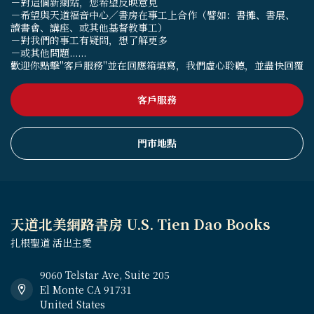
－對這個新網站，您希望反映意見
－希望與天道福音中心／書房在事工上合作（譬如：書攤、書展、
讀書會、講座、或其他基督教事工）
－對我們的事工有疑問，想了解更多
－或其他問題......
歡迎你點擊"客戶服務"並在回應箱填寫，我們虛心聆聽，並盡快回覆
客戶服務
門市地點
天道北美網路書房 U.S. Tien Dao Books
扎根聖道 活出主愛
9060 Telstar Ave, Suite 205
El Monte CA 91731
United States