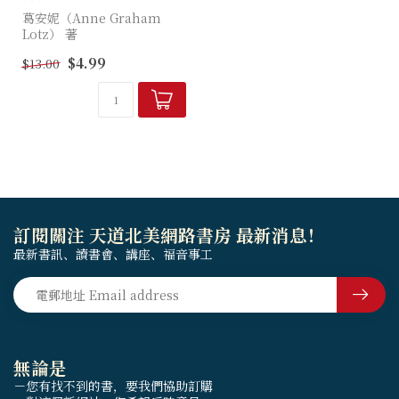
葛安妮（Anne Graham
Lotz） 著
$4.99
$13.00
作者指出，在生活困難或不愉
快時，人若能確知將到哪裡，
就不會迷惘；而天堂正是人在
逆境中的希望，是天父特別為
人...
訂閱關注 天道北美網路書房 最新消息！
最新書訊、讀書會、講座、福音事工
無論是
－您有找不到的書，要我們協助訂購