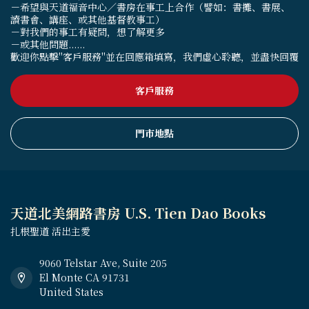
－希望與天道福音中心／書房在事工上合作（譬如：書攤、書展、
讀書會、講座、或其他基督教事工）
－對我們的事工有疑問，想了解更多
－或其他問題......
歡迎你點擊"客戶服務"並在回應箱填寫，我們虛心聆聽，並盡快回覆
客戶服務
門市地點
天道北美網路書房 U.S. Tien Dao Books
扎根聖道 活出主愛
9060 Telstar Ave, Suite 205
El Monte CA 91731
United States