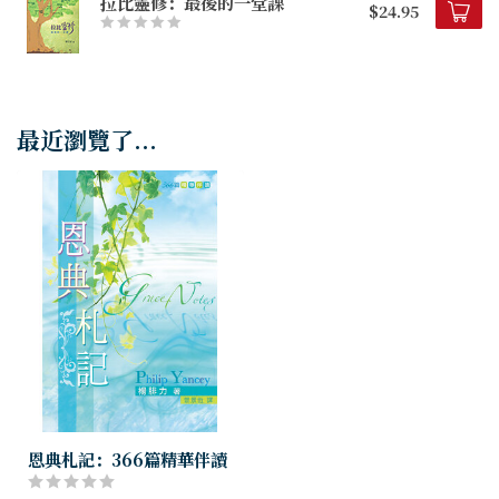
拉比靈修：最後的一堂課
$24.95
最近瀏覽了...
恩典札記：366篇精華伴讀