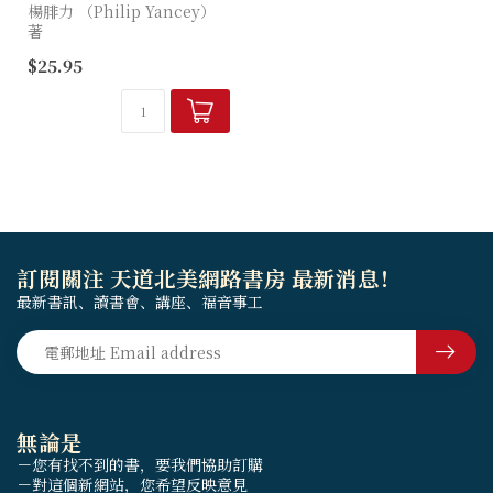
楊腓力 （Philip Yancey）
著
$25.95
過往30年，作者成為最矚目的
基督徒作家及思想家。他真誠
和平易近人的寫作，幫助了無
數信徒更清楚自己的信仰，也
更有勇...
訂閱關注 天道北美網路書房 最新消息！
最新書訊、讀書會、講座、福音事工
無論是
－您有找不到的書，要我們協助訂購
－對這個新網站，您希望反映意見