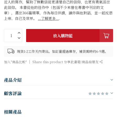
近人的寫作，幫助了無數信徒更清楚自己的信仰，也更有勇氣活出
此信仰。 本書從他的佳作中（包括不少未曾在專書中刊出的文
章），選出366篇精華，作為每日伴讀，讓你與他對話，並一起反思
上帝、自己及世界。
...了解更多...
.
放入購物籃
現貨1-2工作天內寄出。如訂量超過庫存，補貨需時約6-9週。
加入"商品比較"
Share this product 分享此書籍/商品給朋友
產品介紹
顧客評論
相關產品