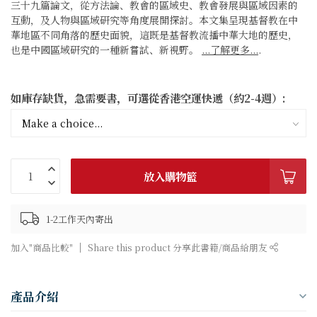
三十九篇論文，從方法論、教會的區域史、教會發展與區域因素的
互動，及人物與區域研究等角度展開探討。本文集呈現基督教在中
華地區不同角落的歷史面貌，這既是基督教流播中華大地的歷史，
也是中國區域研究的一種新嘗試、新視野。
...了解更多...
.
如庫存缺貨，急需要書，可選從香港空運快遞（約2-4週）:
放入購物籃
1-2工作天內寄出
加入"商品比較"
Share this product 分享此書籍/商品給朋友
產品介紹