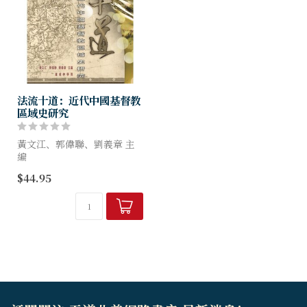
法流十道：近代中國基督教
區域史研究
黃文江、郭偉聯、劉義章 主
編
$44.95
本文集以「中國基督教史與區
域研究」為題，匯集了四十位
學者的三十九篇論文，從方法
論、教會的區域史、教會發展
與區域因素的互動，及...