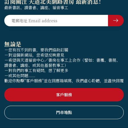
訂閱關注 天道北美網路書房 最新消息！
最新書訊、讀書會、講座、福音事工
無論是
－您有找不到的書，要我們協助訂購
－對這個新網站，您希望反映意見
－希望與天道福音中心／書房在事工上合作（譬如：書攤、書展、
讀書會、講座、或其他基督教事工）
－對我們的事工有疑問，想了解更多
－或其他問題......
歡迎你點擊"客戶服務"並在回應箱填寫，我們虛心聆聽，並盡快回覆
客戶服務
門市地點