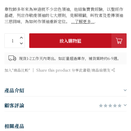
韋牧師多年來為神造就不少出色領袖，他結集寶貴經驗，以聖經作
基礎，列出作敬虔領袖的七大原則，見解精闢，叫牧者及差傳領袖
三思回味，為如何作領袖重新定位。
...了解更多...
.
放入購物籃
現貨1-2工作天內寄出。如訂量超過庫存，補貨需時約6-9週。
加入"商品比較"
Share this product 分享此書籍/商品給朋友
產品介紹
顧客評論
相關產品