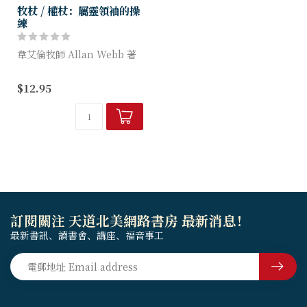
牧杖 / 權杖：屬靈領袖的操
練
韋艾倫牧師 Allan Webb 著
韋牧師多年來為神造就不少出
$12.95
色領袖，他結集寶貴經驗，以
聖經作基礎，列出作敬虔領袖
的七大原則，見解精闢，叫牧
者及差傳領...
訂閱關注 天道北美網路書房 最新消息！
最新書訊、讀書會、講座、福音事工