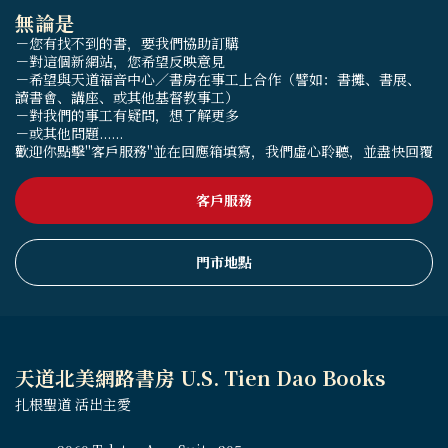
無論是
－您有找不到的書，要我們協助訂購
－對這個新網站，您希望反映意見
－希望與天道福音中心／書房在事工上合作（譬如：書攤、書展、
讀書會、講座、或其他基督教事工）
－對我們的事工有疑問，想了解更多
－或其他問題......
歡迎你點擊"客戶服務"並在回應箱填寫，我們虛心聆聽，並盡快回覆
客戶服務
門市地點
天道北美網路書房 U.S. Tien Dao Books
扎根聖道 活出主愛