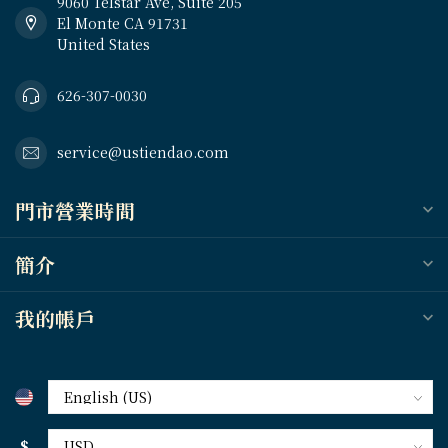
9060 Telstar Ave, Suite 205
El Monte CA 91731
United States
626-307-0030
service@ustiendao.com
門市營業時間
簡介
我的帳戶
$