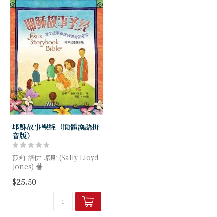
耶穌故事聖經（簡體漢語拼
音版）
莎莉·洛伊-琼斯 (Sally Lloyd-
Jones) 著
$25.50
44个故事贯穿世界的起源到新
天新地的来临，环环相扣，带
领你一步一步进入上帝伟大救
赎的计画。