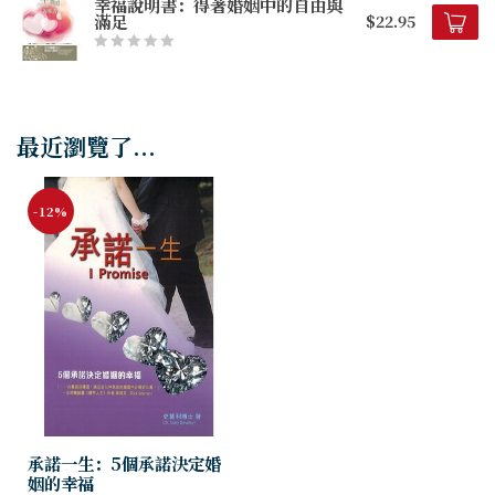
幸福說明書：得著婚姻中的自由與
滿足
$22.95
最近瀏覽了...
-12%
承諾一生：5個承諾決定婚
姻的幸福