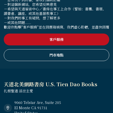
－對這個新網站，您希望反映意見
－希望與天道福音中心／書房在事工上合作（譬如：書攤、書展、
讀書會、講座、或其他基督教事工）
－對我們的事工有疑問，想了解更多
－或其他問題......
歡迎你點擊"客戶服務"並在回應箱填寫，我們虛心聆聽，並盡快回覆
客戶服務
門市地點
天道北美網路書房 U.S. Tien Dao Books
扎根聖道 活出主愛
9060 Telstar Ave, Suite 205
El Monte CA 91731