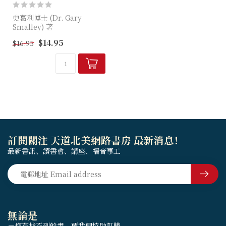
史葛利博士 (Dr. Gary
Smalley) 著
$14.95
$16.95
作者提出夫婦二人需要同心作
出五個承諾，並因著婚姻所建
構的安全地帶和夫婦二人願意
委身、求變，他們將自然...
訂閱關注 天道北美網路書房 最新消息！
最新書訊、讀書會、講座、福音事工
無論是
－您有找不到的書，要我們協助訂購