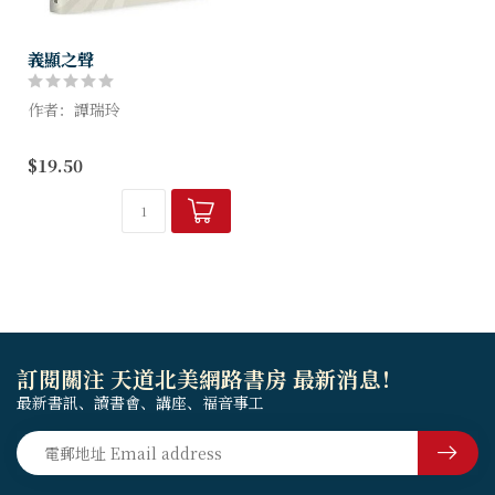
義顯之聲
作者：譚瑞玲
這是一本原本應該在香港出版
$19.50
的書，在即將送印之際，執政
掌權的已無法容忍敲鐘者，其
推出的惡法，表面以保障國家
安全為名，實乃要令人人自
危，如履薄冰...
訂閱關注 天道北美網路書房 最新消息！
最新書訊、讀書會、講座、福音事工