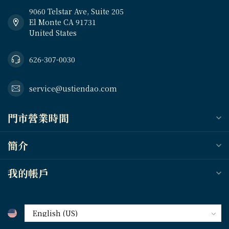
9060 Telstar Ave, Suite 205
El Monte CA 91731
United States
626-307-0030
service@ustiendao.com
門市營業時間
簡介
我的帳戶