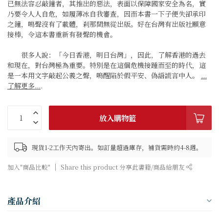
已無法容忍敲鐘者，其推出的惡法，表面以保障國家安全為名，實
乃要令人人自危，如履薄冰自我審查，因而本書一下子便失卻承印
之鐘，鳴聲沒有了載體，剎那間無從出版。好在台灣有出版社願意
接棒，令這本書重新有發聲的機會。
很多人說：「今日香港，明日台灣」，因此，了解香港的過去
和現在，對台灣極為重要。特別是在這個危機接踵而至的時代，這
是一本用文字敲起公義之聲，鳴醒陷於假平安、偽語謊言中人。
...
了解更多...
.
放入購物籃
現貨1-2工作天內寄出。如訂量超過庫存，補貨需時約4-8週。
加入"商品比較"
Share this product 分享此書籍/商品給朋友
產品介紹