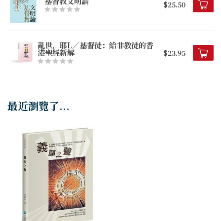
基督教文明論
$25.50
亂世，耶L／基督徒：給非教徒的香
港聖經新解
$23.95
最近瀏覽了...