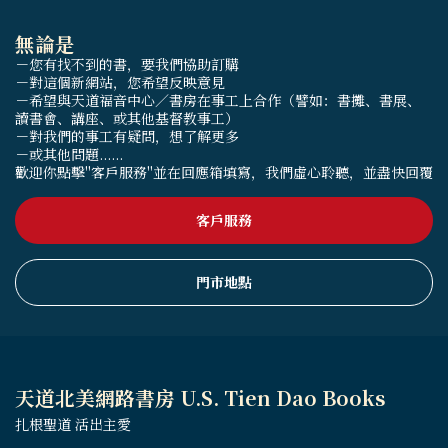
無論是
－您有找不到的書，要我們協助訂購
－對這個新網站，您希望反映意見
－希望與天道福音中心／書房在事工上合作（譬如：書攤、書展、
讀書會、講座、或其他基督教事工）
－對我們的事工有疑問，想了解更多
－或其他問題......
歡迎你點擊"客戶服務"並在回應箱填寫，我們虛心聆聽，並盡快回覆
客戶服務
門市地點
天道北美網路書房 U.S. Tien Dao Books
扎根聖道 活出主愛