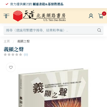
致力提供廣泛的
屬靈書籍&基督教禮品
0
選
單
主頁
/
義顯之聲
義顯之聲
(0)