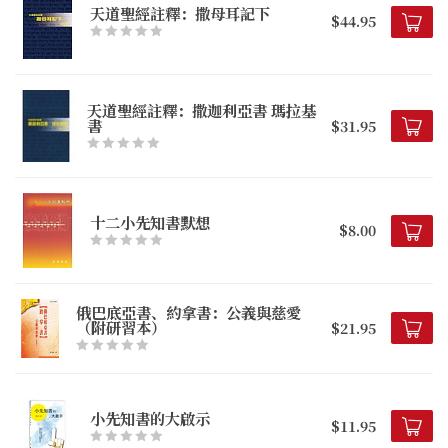
天道聖經註釋：撒母耳記下
$44.95
天道聖經註釋：撒迦利亞書 瑪拉基
書
$31.95
十二小先知書默想
$8.00
俄巴底亞書、約拿書：公義與慈愛
（附研習本）
$21.95
小先知書的大啟示
$11.95