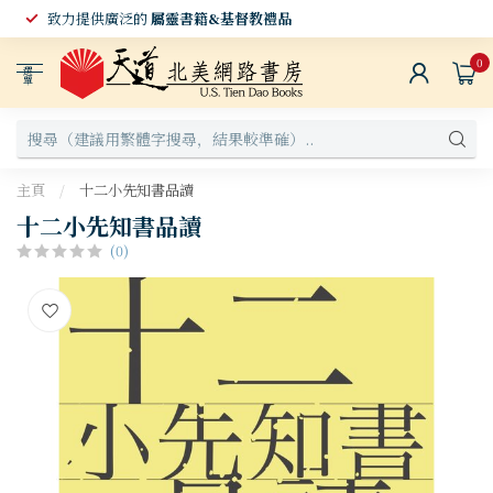
致力提供廣泛的
屬靈書籍&基督教禮品
0
選
單
主頁
/
十二小先知書品讀
十二小先知書品讀
(0)