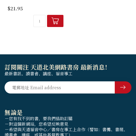
《十二小先知書品讀》是一本
$21.95
講道集，十二小先知書獨特的
地方是跨越主前8世紀至5世
紀，涉及北國以色列由盛轉
衰、被亞述打敗、南國猶大孤
掌難鳴、最終...
訂閱關注 天道北美網路書房 最新消息！
最新書訊、讀書會、講座、福音事工
無論是
－您有找不到的書，要我們協助訂購
－對這個新網站，您希望反映意見
－希望與天道福音中心／書房在事工上合作（譬如：書攤、書展、
讀書會、講座、或其他基督教事工）