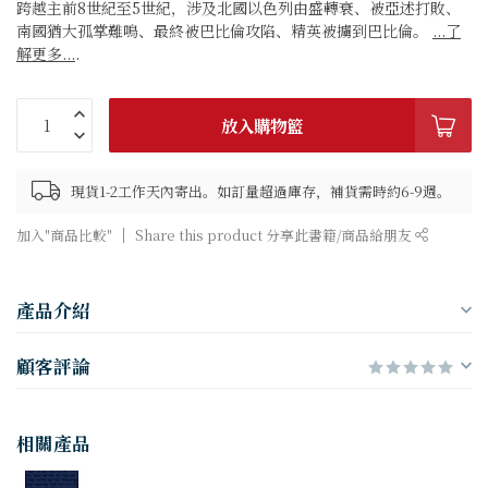
跨越主前8世紀至5世紀，涉及北國以色列由盛轉衰、被亞述打敗、
南國猶大孤掌難鳴、最終被巴比倫攻陷、精英被擄到巴比倫。
...了
解更多...
.
放入購物籃
現貨1-2工作天內寄出。如訂量超過庫存，補貨需時約6-9週。
加入"商品比較"
Share this product 分享此書籍/商品給朋友
產品介紹
顧客評論
相關產品