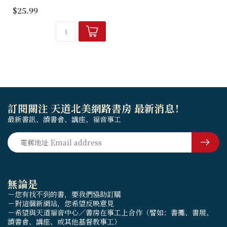
$25.99
品牌：毛毛聊 CinGaryee
產品編號：M60081
訂閱關注 天道北美網路書房 最新消息！
最新書訊、讀書會、講座、福音事工
無論是
－您有找不到的書，要我們協助訂購
－對這個新網站，您希望反映意見
－希望與天道福音中心／書房在事工上合作（譬如：書攤、書展、
讀書會、講座、或其他基督教事工）