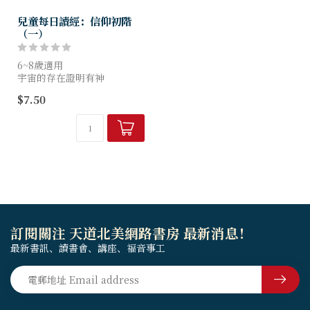
兒童每日讀經：信仰初階
（一）
6~8歲適用
宇宙的存在證明有神
生命證明有神
$7.50
萬物的奇妙證明有神
人體的奇妙證明有神
人的本性證明有神
人與神的關係
訂閱關注 天道北美網路書房 最新消息！
最新書訊、讀書會、講座、福音事工