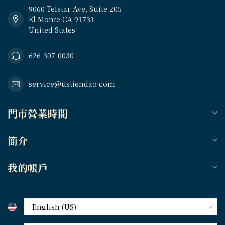
9060 Telstar Ave, Suite 205
El Monte CA 91731
United States
626-307-0030
service@ustiendao.com
門市營業時間
簡介
我的帳戶