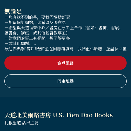
無論是
－您有找不到的書，要我們協助訂購
－對這個新網站，您希望反映意見
－希望與天道福音中心／書房在事工上合作（譬如：書攤、書展、
讀書會、講座、或其他基督教事工）
－對我們的事工有疑問，想了解更多
－或其他問題......
歡迎你點擊"客戶服務"並在回應箱填寫，我們虛心聆聽，並盡快回覆
客戶服務
門市地點
天道北美網路書房 U.S. Tien Dao Books
扎根聖道 活出主愛