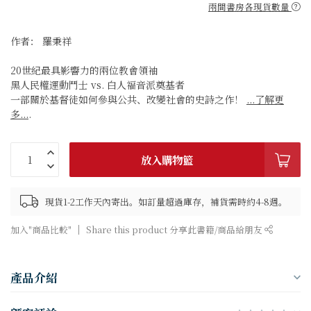
兩間書房各現貨數量
作者： 羅秉祥
20世紀最具影響力的兩位教會領袖
黑人民權運動鬥士 vs. 白人福音派奠基者
一部關於基督徒如何參與公共、改變社會的史詩之作！
...了解更
多...
.
放入購物籃
現貨1-2工作天內寄出。如訂量超過庫存，補貨需時約4-8週。
加入"商品比較"
Share this product 分享此書籍/商品給朋友
產品介紹