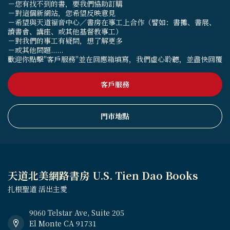
－您有找不到的書，要我們協助訂購
－對這個新網站，您希望反映意見
－希望與天道福音中心／書房在事工上合作（譬如：書攤、書展、
讀書會、講座、或其他基督教事工）
－對我們的事工有疑問，想了解更多
－或其他問題......
歡迎你點擊"客戶服務"並在回應箱填寫，我們虛心聆聽，並盡快回覆
客戶服務
門市地點
天道北美網路書房 U.S. Tien Dao Books
扎根聖道 活出主愛
9060 Telstar Ave, Suite 205
El Monte CA 91731