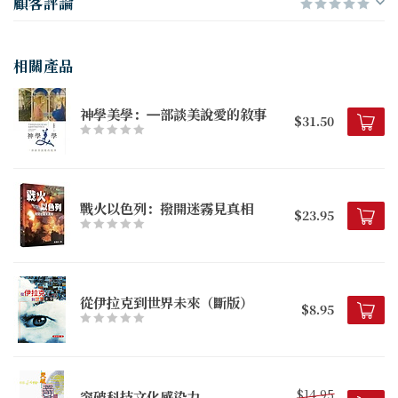
顧客評論
相關產品
神學美學：㇐部談美說愛的敘事
$31.50
戰火以色列：撥開迷霧見真相
$23.95
從伊拉克到世界未來（斷版）
$8.95
$14.95
突破科技文化感染力