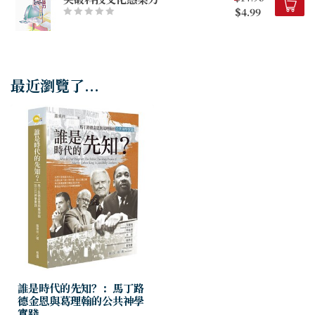
$4.99
最近瀏覽了...
誰是時代的先知？：馬丁路
德金恩與葛理翰的公共神學
實踐