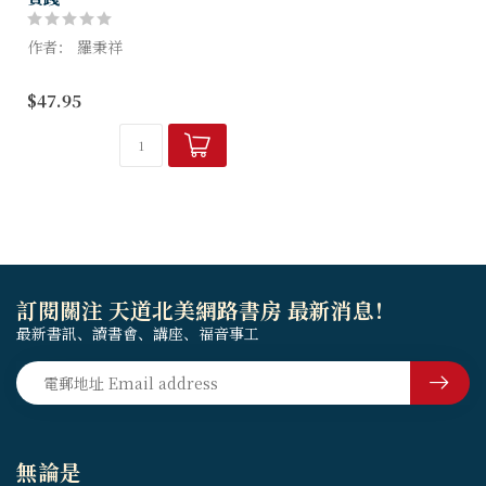
作者： 羅秉祥
20世紀最具影響力的兩位教會
$47.95
領袖
黑人民權運動鬥士 vs. 白人福
音派奠基者
一部關於基督徒如何參與公
共、改變社會的史詩之作！
訂閱關注 天道北美網路書房 最新消息！
最新書訊、讀書會、講座、福音事工
無論是