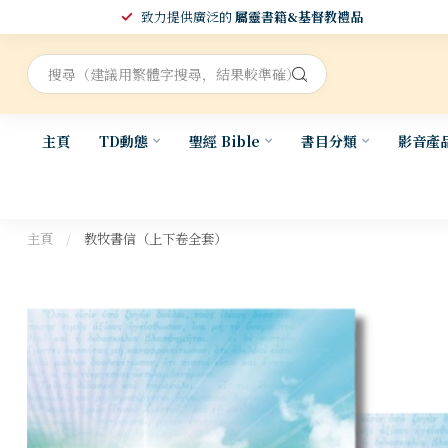
致力提供廣泛的
屬靈書籍&基督教禮品
主頁
TD動態
聖經 Bible
書目分類
影音產
主頁
/
教牧書信（上下卷全套）