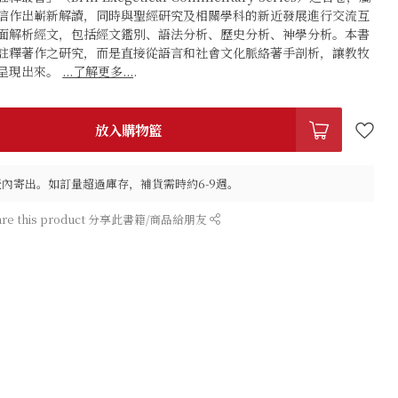
信作出嶄新解讀，同時與聖經研究及相關學科的新近發展進行交流互
面解析經文，包括經文鑑別、語法分析、歷史分析、神學分析。本書
註釋著作之研究，而是直接從語言和社會文化脈絡著手剖析，讓教牧
呈現出來。
...了解更多...
.
放入購物籃
作天內寄出。如訂量超過庫存，補貨需時約6-9週。
are this product 分享此書籍/商品給朋友