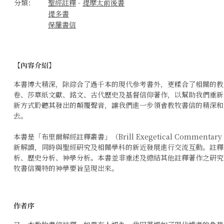
分類：
聖經註釋
-
提摩太前後書
提多書
保羅書信
教牧书信（卷下）：提摩太后书、提多书
作者： 鲍维均
【內容介紹】
本書博大精深，除綜合了過千本的現代參考書外，更糅合了相關的教
卷、莎草紙文獻、銘文、古代歷史及基督信仰著作，以幫助我們重新
新方式聆聽其發出的顛覆聲音，讓我們進一步領會教牧書信的精深和
去。
本書是「布里爾解經註釋叢書」（Brill Exegetical Comment
新解讀，同時與聖經研究及相關學科的新近發展進行交流互動。註釋
析、歷史分析、神學分析。本書並非重述及總結其他註釋著作之研究
牧書信獨特的神學要旨呈現出來。
作者序