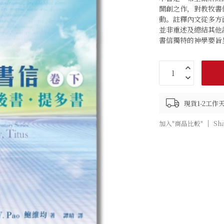
開創之作，對教牧書
動。註釋內文從多方
並非重述及總結其他
書信獨特的神學要旨
現貨1-2工
加入"商品比較"
Sh