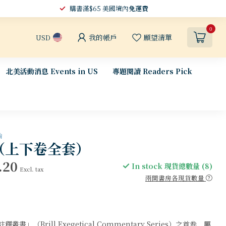
購書滿$65 美國境內
免運費
0
我的帳戶
願望清單
USD
北美活動消息 Events in US
專題閱讀 Readers Pick
論
（上下卷全套）
.20
In stock 現貨總數量 (8)
Excl. tax
兩間書房各現貨數量
」（Brill Exegetical Commentary Series）之首卷，屬