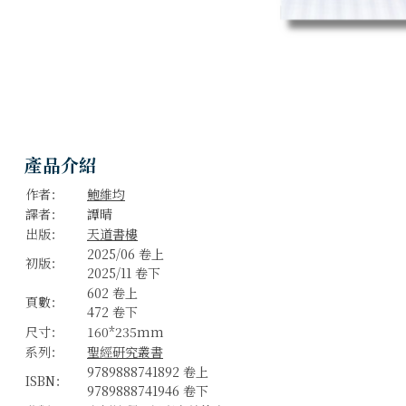
產品介紹
作者：
鮑維均
譯者：
譚晴
出版：
天道書樓
2025/06 卷上
初版：
2025/11 卷下
602 卷上
頁數：
472 卷下
尺寸：
160*235mm
系列：
聖經研究叢書
9789888741892 卷上
ISBN：
9789888741946 卷下