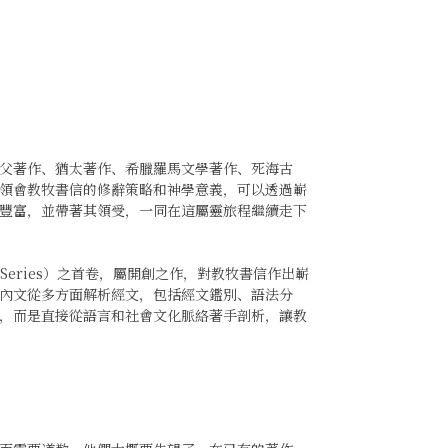
父著作、猶太著作、希臘羅馬文學著作、死海古
領會教牧書信的修辭策略和神學意義，可以透過嶄
豐富，並帶著其領受，一同在這屬靈旅程繼續走下
ary Series）之首卷，屬開創之作，對教牧書信作出嶄
內文從多方面解析經文，包括經文鑑別、語法分
，而是直接從語言和社會文化脈絡著手剖析，讓教