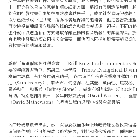
又一本教牧書信註釋。如果有人認為，我因著增加了現代讀者的負荷
中，研究教牧書信的意義和精妙細節方面，還沒有做到透徹無遺、耗
對我們把教牧書信限於抽象的教會秩序手冊，或是針對當時假教義而
似乎已經形成一種共識，認為作者是保羅的追隨者，他把基督教重塑
再次檢視這種調適立場所依據的語言和概念模式後，卻指向不同的路
也許就可以透過嶄新方式聽取保羅宣揚的福音所發出的顛覆聲音。於
身處境中發現這福音同樣切合需要，而他們也同樣迫切需要這福音的
教牧書信的精深和豐富。
感謝「布里爾解經註釋叢書」（Brill Exegetical Commentary 
要的釋經叢書執筆。感謝三一神學院（Trinity Evangelical Di
寫這本註釋。有好多位研究助手， 過去這些年來在我撰寫註釋的不同階段作
尼（Sam Freney）、郭珺君、何德澤、汪其瑩、歐雨虹、焦銳涵、沃
岡谷和作，和斯通（Jeffrey Stone）。感謝布姆加德納（Chuck
幫助。特別感謝相識三十多年的好友沃倫（David Warren），
（David Mathewson）在準備出版的過程中校閱全部書稿。
內子玲娣是遺傳學家，她一直容忍我無休無止地唱希臘文教牧書信各
這個寫作項目不可能完成（能夠完成，對她和我來說都是一種解脫）