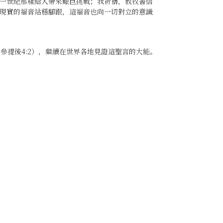
一世紀那樣給人帶來艱巨挑戰；我祈禱，教牧書信
現實的福音站穩腳跟，這福音也向一切對立的意識
參提後4:2），繼續在世界各地見證這聖言的大能。