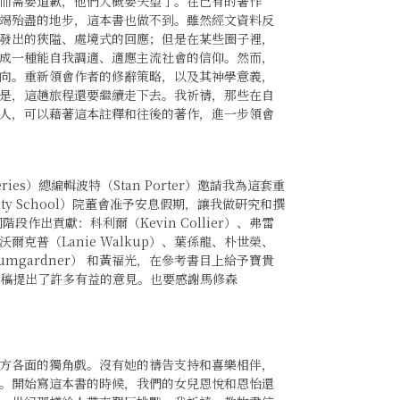
而需要道歉，他們大概要失望了。在已有的著作
竭殆盡的地步，這本書也做不到。雖然經文資料反
發出的狹隘、處境式的回應；但是在某些圈子裡，
成一種能自我調適、適應主流社會的信仰。然而，
向。重新領會作者的修辭策略，以及其神學意義，
是，這趟旅程還要繼續走下去。我祈禱，那些在自
人，可以藉著這本註釋和往後的著作，進一步領會
Series）總編輯波特（Stan Porter）邀請我為這套重
vinity School）院董會准予安息假期，讓我做研究和撰
出貢獻：科利爾（Kevin Collier）、弗雷
爾克普（Lanie Walkup）、葉孫龍、朴世榮、
 Bumgardner） 和黃福光，在參考書目上給予寶貴
就書稿提出了許多有益的意見。也要感謝馬修森
方各面的獨角戲。沒有她的禱告支持和喜樂相伴，
。開始寫這本書的時候，我們的女兒恩悅和恩怡還