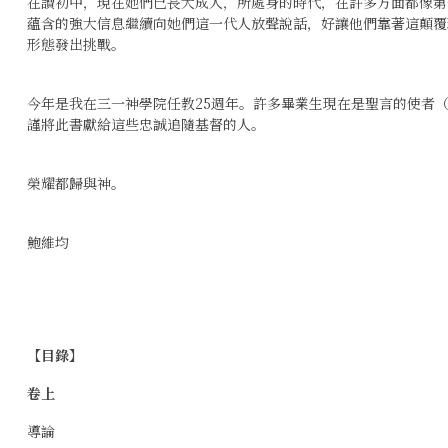
在讀初中，現在她們已長大成人，所處身的時代，在許多方面都像第
蘊含的強大信息繼續向她們這一代人放聲說話，好讓他們靠著這顛覆
形態發出挑戰。
今年是我在三一神學院任教25週年。許多畢業生現在是聖言的使者（
謹將此書獻給這些忠誠追隨基督的人。
榮耀都歸與神。
鮑維均
【目錄】
卷上
導論