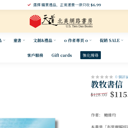
選擇 購買禮品，正常運費一律只收
$6.99
品
童書
文創&禮品
o 作者專頁 o
促銷 SALE
客戶服務
Gift cards
強化搜尋
0 個評
教牧書信
$115
$128.00
作者： 鮑維均
本書是「布里爾解經註釋叢書