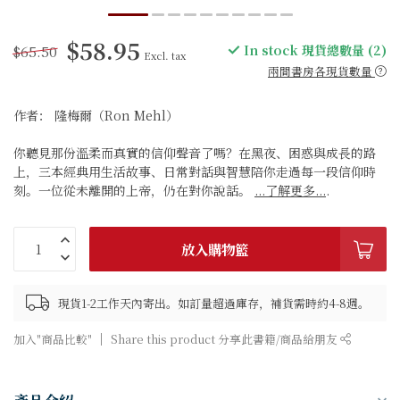
$58.95
$65.50
In stock 現貨總數量 (2)
Excl. tax
兩間書房各現貨數量
作者： 隆梅爾（Ron Mehl）
你聽見那份溫柔而真實的信仰聲音了嗎？在黑夜、困惑與成長的路
上，三本經典用生活故事、日常對話與智慧陪你走過每一段信仰時
刻。一位從未離開的上帝，仍在對你說話。
...了解更多...
.
放入購物籃
現貨1-2工作天內寄出。如訂量超過庫存，補貨需時約4-8週。
加入"商品比較"
Share this product 分享此書籍/商品給朋友