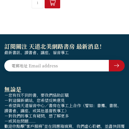
長的路上，三本經典用生活故
事、日常對話與智慧陪你走過
每一段信仰時刻...
訂閱關注 天道北美網路書房 最新消息！
最新書訊、讀書會、講座、福音事工
無論是
－您有找不到的書，要我們協助訂購
－對這個新網站，您希望反映意見
－希望與天道福音中心／書房在事工上合作（譬如：書攤、書展、
讀書會、講座、或其他基督教事工）
－對我們的事工有疑問，想了解更多
－或其他問題......
歡迎你點擊"客戶服務"並在回應箱填寫，我們虛心聆聽，並盡快回覆