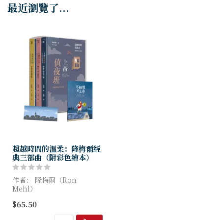
最近瀏覽了...
超越時間的溫柔：隆梅爾經
典三部曲（附彩色繪本）
作者： 隆梅爾（Ron
Mehl）
$65.50
你聽見那份溫柔而真實的信仰
聲音了嗎？在黑夜、困惑與成