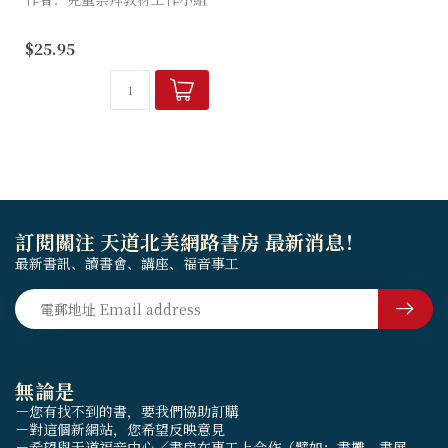
《童心飛躍》這套兒童主日崇
$25.95
拜教材，是採用教會年之三代
經課經文為主軸，各項環節建
構在每週經課之上，配合教會
年的特色，不論信息、禱...
訂閱關注 天道北美網路書房 最新消息！
最新書訊、讀書會、講座、福音事工
無論是
－您有找不到的書，要我們協助訂購
－對這個新網站，您希望反映意見
－希望與天道福音中心／書房在事工上合作（譬如：書攤、書展、