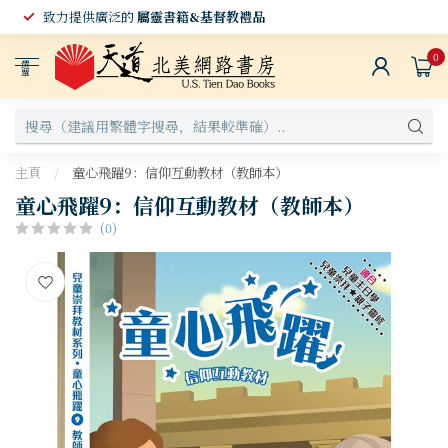
致力提供廣泛的
屬靈書籍&基督教禮品
0
選
單
主頁
/
童心飛躍9：信仰互動教材（教師本）
童心飛躍9：信仰互動教材（教師本）
(0)