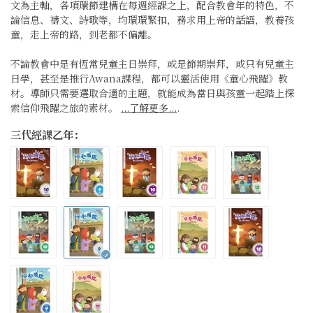
文為主軸，各項環節建構在每週經課之上，配合教會年的特色，不
論信息、禱文、詩歌等，均環環緊扣，務求用上帝的話語，教養孩
童，走上帝的路，到老都不偏離。
不論教會中是有恆常兒童主日崇拜，或是節期崇拜，或只有兒童主
日學，甚至是推行Awana課程，都可以靈活使用《童心飛躍》教
材。導師只需要選取合適的主題，就能成為當日與孩童一起踏上探
索信仰飛躍之旅的素材。
...了解更多...
.
三代經課乙年：