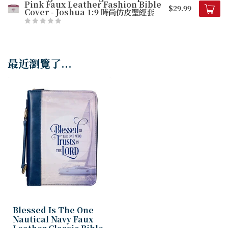
Pink Faux Leather Fashion Bible
$29.99
Cover - Joshua 1:9 時尚仿皮聖經套
最近瀏覽了...
Blessed Is The One
Nautical Navy Faux
Leather Classic Bible