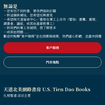
無論是
－您有找不到的書，要我們協助訂購
－對這個新網站，您希望反映意見
－希望與天道福音中心／書房在事工上合作（譬如：書攤、書展、
讀書會、講座、或其他基督教事工）
－對我們的事工有疑問，想了解更多
－或其他問題......
歡迎你點擊"客戶服務"並在回應箱填寫，我們虛心聆聽，並盡快回覆
客戶服務
門市地點
天道北美網路書房 U.S. Tien Dao Books
扎根聖道 活出主愛