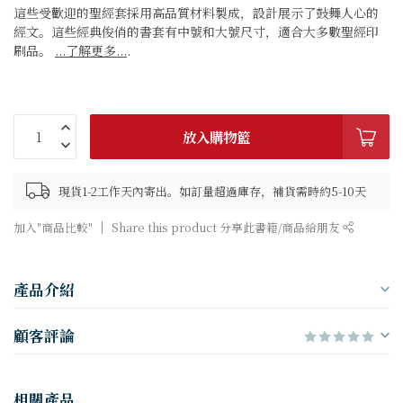
這些受歡迎的聖經套採用高品質材料製成，設計展示了鼓舞人心的
經文。這些經典俊俏的書套有中號和大號尺寸，適合大多數聖經印
刷品。
...了解更多...
.
放入購物籃
現貨1-2工作天內寄出。如訂量超過庫存，補貨需時約5-10天
加入"商品比較"
Share this product 分享此書籍/商品給朋友
產品介紹
顧客評論
相關產品