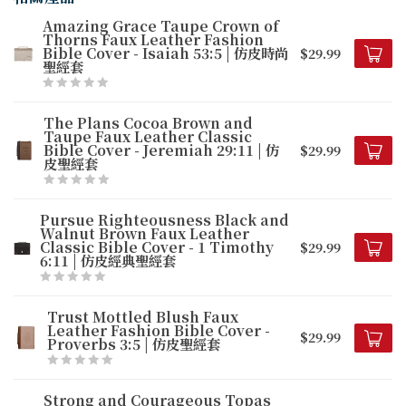
Amazing Grace Taupe Crown of
Thorns Faux Leather Fashion
Bible Cover - Isaiah 53:5 | 仿皮時尚
$29.99
聖經套
The Plans Cocoa Brown and
Taupe Faux Leather Classic
Bible Cover - Jeremiah 29:11 | 仿
$29.99
皮聖經套
Pursue Righteousness Black and
Walnut Brown Faux Leather
Classic Bible Cover - 1 Timothy
$29.99
6:11 | 仿皮經典聖經套
Trust Mottled Blush Faux
Leather Fashion Bible Cover -
$29.99
Proverbs 3:5 | 仿皮聖經套
Strong and Courageous Topas