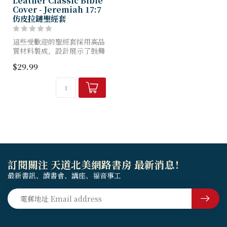
Cover - Jeremiah 17:7
仿皮拉鏈聖經套
這些受歡迎的聖經套採用高品
質材料製成，設計展示了鼓舞
人心的經文。這些經典俊俏的
$29.99
書套有中號和大號尺寸，適合
大多數聖經印刷品。
訂閱關注 天道北美網路書房 最新消息！
最新書訊、讀書會、講座、福音事工