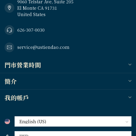
9060 Telstar Ave, Suite 205
El Monte CA 91731
United States
626-307-0030
service@ustiendao.com
門市營業時間
簡介
我的帳戶