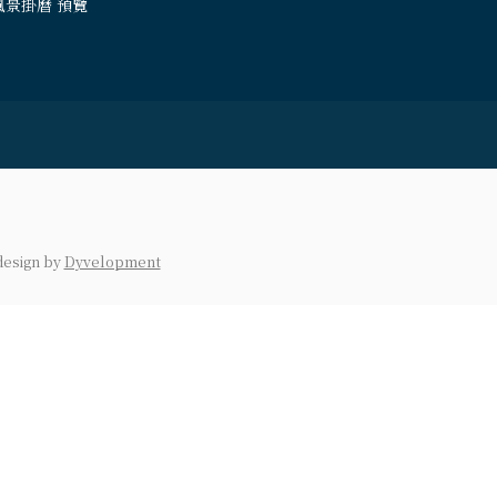
風景掛曆 預覽
design
by
Dyvelopment