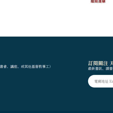
繼續選購
訂閱關注 
書會、講座、或其他基督教事工）
最新書訊、讀書