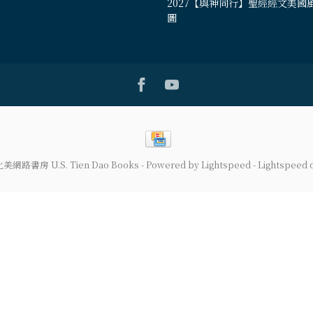
2027【與神同行】聖經經文美國
圖
道北美網路書房 U.S. Tien Dao Books
- Powered by
Lightspeed
-
Lightspeed 