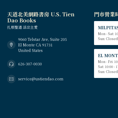
天道北美網路書房 U.S. Tien
門市營業
Dao Books
扎根聖道 活出主愛
MILPITAS
Mon - Sat: 10
Sun: Closed
9060 Telstar Ave, Suite 205
El Monte CA 91731
United States
EL MONT
Mon - Fri: 10
626-307-0030
Sat: 10:00 - 
Sun: Closed
service@ustiendao.com