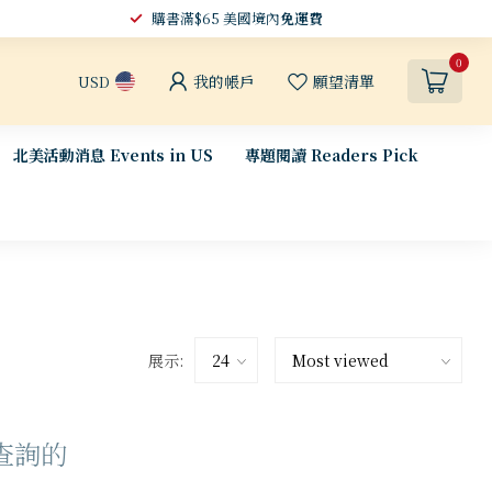
購書滿$65 美國境內
免運費
0
我的帳戶
願望清單
USD
北美活動消息 Events in US
專題閱讀 Readers Pick
展示:
查詢的