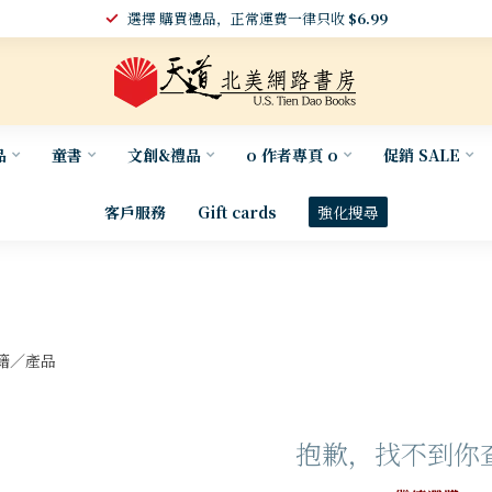
選擇 購買禮品，正常運費一律只收
$6.99
品
童書
文創&禮品
o 作者專頁 o
促銷 SALE
客戶服務
Gift cards
強化搜尋
籍／產品
抱歉，找不到你