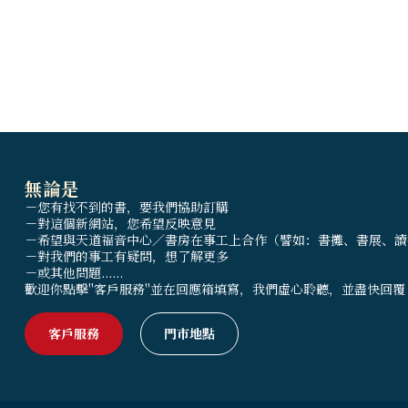
無論是
－您有找不到的書，要我們協助訂購
－對這個新網站，您希望反映意見
－希望與天道福音中心／書房在事工上合作（譬如：書攤、書展、讀
－對我們的事工有疑問，想了解更多
－或其他問題......
歡迎你點擊"客戶服務"並在回應箱填寫，我們虛心聆聽，並盡快回覆
客戶服務
門市地點