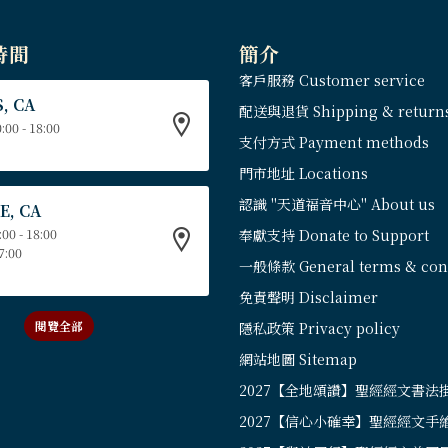
時間
簡介
客戶服務 Customer service
, CA
配送與退貨 Shipping & return
:00 - 18:00
支付方式 Payment methods
門市地址 Locations
認識 "天道福音中心" About us
E, CA
:00 - 18:00
奉獻支持 Donate to Support
17:00
一般條款 General terms & cond
免責聲明 Disclaimer
閱覽全部
隱私政策 Privacy policy
網站地圖 Sitemap
2027【全地頌讚】聖經經文書法
2027【信心小確幸】聖經經文手