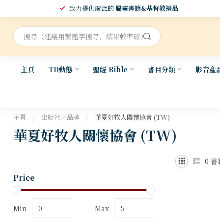
致力提供廣泛的
屬靈書籍&基督教禮品
主頁
TD動態
聖經 Bible
書目分類
影音產
主頁
/
出版社／品牌
/
華夏好牧人關懷協會 (TW)
華夏好牧人關懷協會 (TW)
0
書
Price
Min
Max