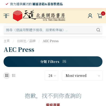
致力提供廣泛的
屬靈書籍&基督教禮品
0
選
單
主頁
/
出版社／品牌
/
AEC Press
AEC Press
分類 Filters
抱歉，找不到你查詢的
繼續選購