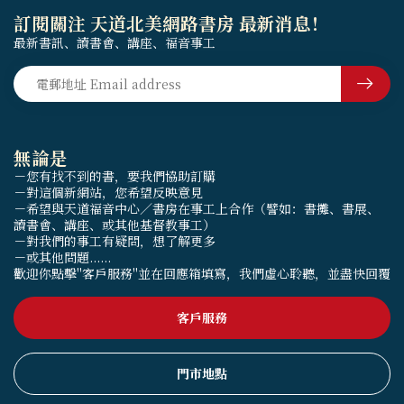
訂閱關注 天道北美網路書房 最新消息！
最新書訊、讀書會、講座、福音事工
無論是
－您有找不到的書，要我們協助訂購
－對這個新網站，您希望反映意見
－希望與天道福音中心／書房在事工上合作（譬如：書攤、書展、
讀書會、講座、或其他基督教事工）
－對我們的事工有疑問，想了解更多
－或其他問題......
歡迎你點擊"客戶服務"並在回應箱填寫，我們虛心聆聽，並盡快回覆
客戶服務
門市地點