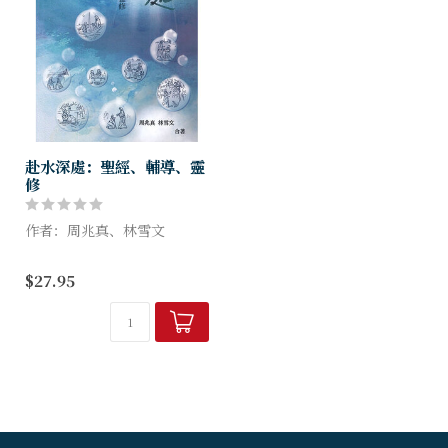
赴水深處：聖經、輔導、靈
修
作者：周兆真、林雪文
融合聖經、輔導、靈修、原創
$27.95
配樂
從聖經人物的心路歷程，開啟
內在生命成長之旅，讓您重新
連結內心的聲音，感悟體會恩
主的豐盛。