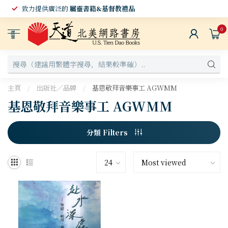
致力提供廣泛的
屬靈書籍&基督教禮品
0
選
單
主頁
/
出版社／品牌
/
基恩敬拜音樂事工 AGWMM
基恩敬拜音樂事工 AGWMM
分類 Filters