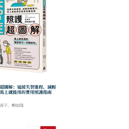
超圖解：延緩失智進程、減輕
馬上就能用的實用照護指南
山淑子、朝田隆
失智症我該怎麼辦？我該如何
退化？
兼顧照護和工作嗎？