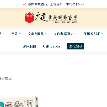
選擇 購買禮品，正常運費一律只收
$6.99
品
童書
文創&禮品
o 作者專頁 o
促銷 SALE
客戶服務
Gift cards
強化搜尋
籍／產品