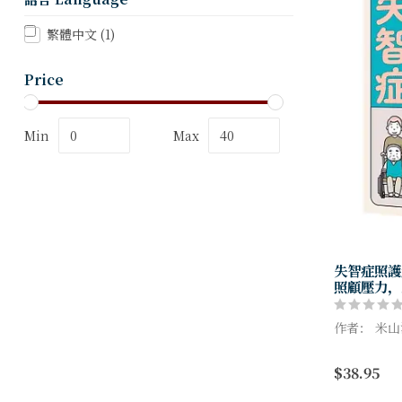
繁體中文
(1)
Price
Min
Max
失智症照護
照顧壓力，
作者： 米
家人確診
$38.95
延緩家人的
我能同時