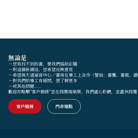
失智症經常
無論是
－您有找不到的書，要我們協助訂購
－對這個新網站，您希望反映意見
－希望與天道福音中心／書房在事工上合作（譬如：書攤、書展、讀
－對我們的事工有疑問，想了解更多
－或其他問題......
歡迎你點擊"客戶服務"並在回應箱填寫，我們虛心聆聽，並盡快回覆
客戶服務
門市地點