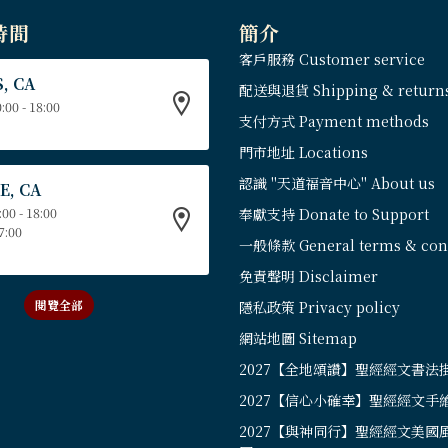
時間
簡介
客戶服務 Customer service
, CA
配送與退貨 Shipping & return
:00 - 18:00
支付方式 Payment methods
門市地址 Locations
認識 "天道福音中心" About us
E, CA
:00 - 18:00
奉獻支持 Donate to Support
17:00
一般條款 General terms & cond
免責聲明 Disclaimer
閱覽全部
隱私政策 Privacy policy
網站地圖 Sitemap
2027【全地頌讚】聖經經文書法
2027【信心小確幸】聖經經文手
2027【與神同行】聖經經文美國