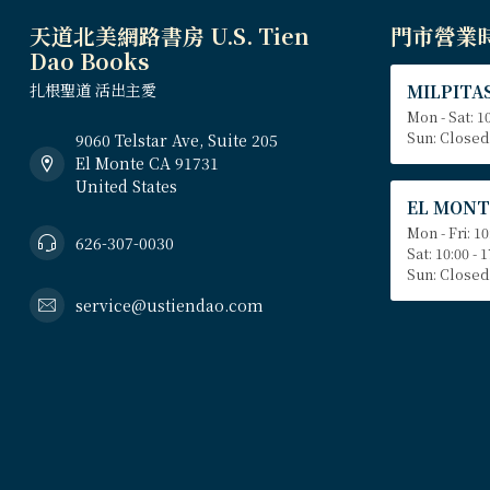
天道北美網路書房 U.S. Tien
門市營業
Dao Books
扎根聖道 活出主愛
MILPITAS
Mon - Sat: 10
Sun: Closed
9060 Telstar Ave, Suite 205
El Monte CA 91731
United States
EL MONT
Mon - Fri: 10
626-307-0030
Sat: 10:00 - 
Sun: Closed
service@ustiendao.com