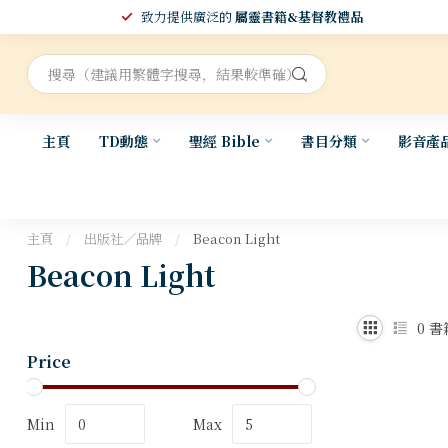
致力提供廣泛的
屬靈書籍&基督教禮品
主頁
TD動態
聖經 Bible
書目分類
影音產
主頁
/
出版社／品牌
/
Beacon Light
Beacon Light
0
書
Price
Min
Max