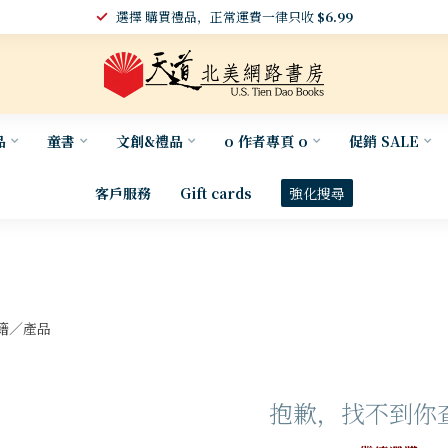
選擇 購買禮品，正常運費一律只收
$6.99
品
童書
文創&禮品
o 作者專頁 o
促銷 SALE
客戶服務
Gift cards
強化搜尋
籍／產品
抱歉，找不到你