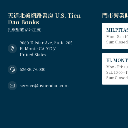
天道北美網路書房 U.S. Tien
門市營業
Dao Books
扎根聖道 活出主愛
MILPITAS
Mon - Sat: 10
Sun: Closed
9060 Telstar Ave, Suite 205
El Monte CA 91731
United States
EL MONT
Mon - Fri: 10
626-307-0030
Sat: 10:00 - 
Sun: Closed
service@ustiendao.com