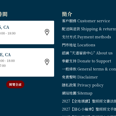
時間
簡介
客戶服務 Customer service
, CA
配送與退貨 Shipping & return
:00 - 18:00
支付方式 Payment methods
門市地址 Locations
認識 "天道福音中心" About us
E, CA
:00 - 18:00
奉獻支持 Donate to Support
17:00
一般條款 General terms & cond
免責聲明 Disclaimer
閱覽全部
隱私政策 Privacy policy
網站地圖 Sitemap
2027【全地頌讚】聖經經文書法
2027【信心小確幸】聖經經文手