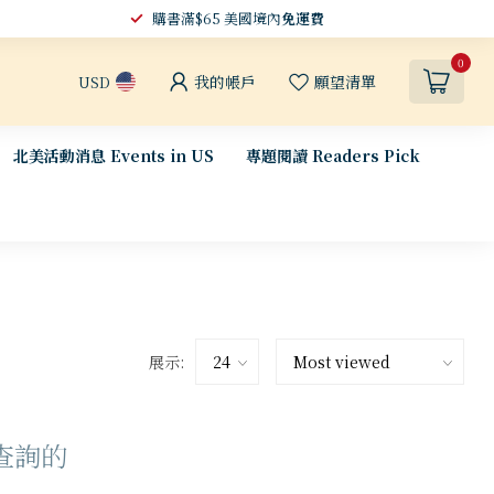
購書滿$65 美國境內
免運費
0
我的帳戶
願望清單
USD
北美活動消息 Events in US
專題閱讀 Readers Pick
展示:
查詢的