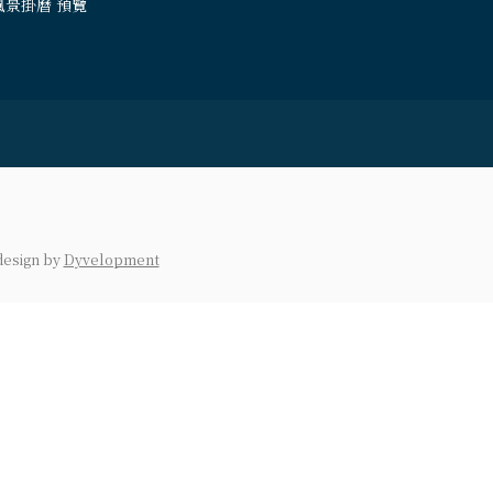
風景掛曆 預覽
design
by
Dyvelopment