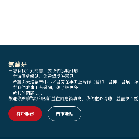
無論是
－您有找不到的書，要我們協助訂購
－對這個新網站，您希望反映意見
－希望與天道福音中心／書房在事工上合作（譬如：書攤、書展、讀
－對我們的事工有疑問，想了解更多
－或其他問題......
歡迎你點擊"客戶服務"並在回應箱填寫，我們虛心聆聽，並盡快回覆
客戶服務
門市地點