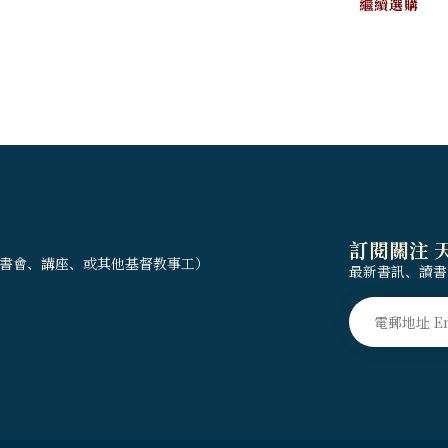
繼續選購
訂閱關注 
書會、講座、或其他基督教事工）
最新書訊、讀書