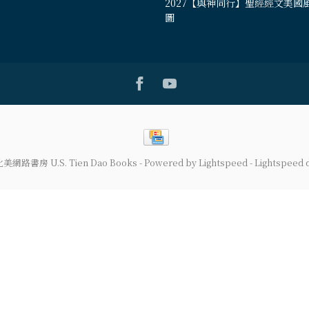
2027【與神同行】聖經經文美國
圖
道北美網路書房 U.S. Tien Dao Books
- Powered by
Lightspeed
-
Lightspeed 