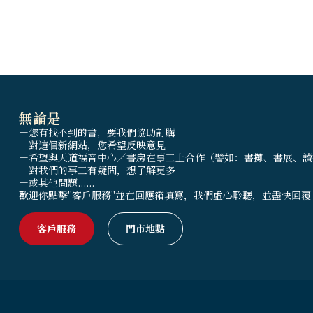
無論是
－您有找不到的書，要我們協助訂購
－對這個新網站，您希望反映意見
－希望與天道福音中心／書房在事工上合作（譬如：書攤、書展、讀
－對我們的事工有疑問，想了解更多
－或其他問題......
歡迎你點擊"客戶服務"並在回應箱填寫，我們虛心聆聽，並盡快回覆
客戶服務
門市地點