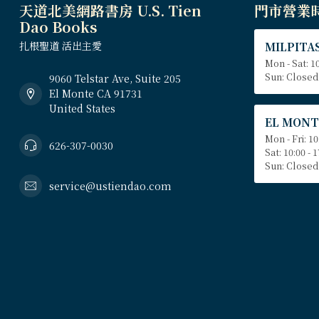
天道北美網路書房 U.S. Tien
門市營業
Dao Books
扎根聖道 活出主愛
MILPITAS
Mon - Sat: 10
Sun: Closed
9060 Telstar Ave, Suite 205
El Monte CA 91731
United States
EL MONT
Mon - Fri: 10
626-307-0030
Sat: 10:00 - 
Sun: Closed
service@ustiendao.com