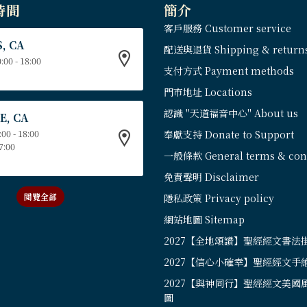
時間
簡介
客戶服務 Customer service
, CA
配送與退貨 Shipping & return
:00 - 18:00
支付方式 Payment methods
門市地址 Locations
認識 "天道福音中心" About us
E, CA
:00 - 18:00
奉獻支持 Donate to Support
17:00
一般條款 General terms & cond
免責聲明 Disclaimer
閱覽全部
隱私政策 Privacy policy
網站地圖 Sitemap
2027【全地頌讚】聖經經文書法
2027【信心小確幸】聖經經文手
2027【與神同行】聖經經文美國
圖