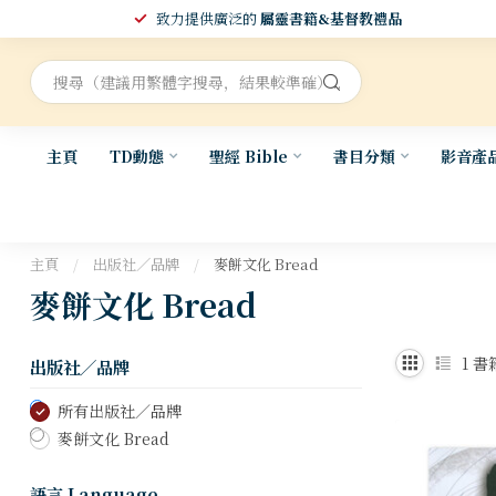
致力提供廣泛的
屬靈書籍&基督教禮品
主頁
TD動態
聖經 Bible
書目分類
影音產
主頁
/
出版社／品牌
/
麥餅文化 Bread
麥餅文化 Bread
1
書
出版社／品牌
所有出版社／品牌
麥餅文化 Bread
語言 Language