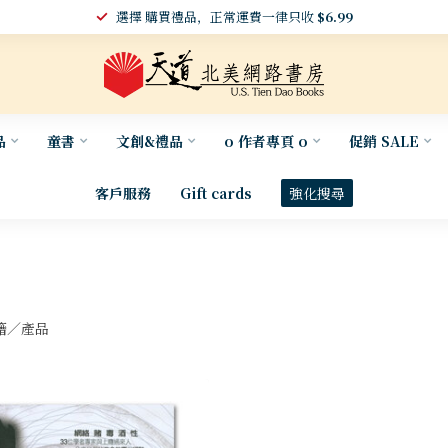
選擇 購買禮品，正常運費一律只收
$6.99
品
童書
文創&禮品
o 作者專頁 o
促銷 SALE
客戶服務
Gift cards
強化搜尋
籍／產品