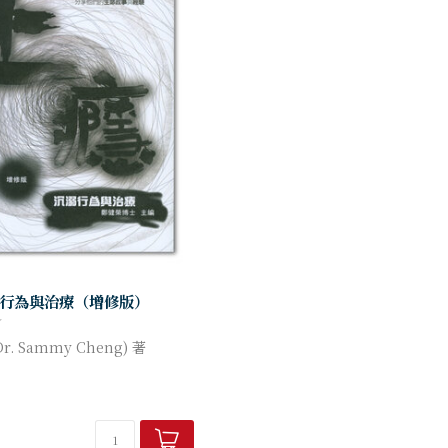
行為與治療（增修版）
r. Sammy Cheng) 著
部：「認識沉溺行為」、「毒沉
絡沉溺」、「酒沉溺」、「賭沉
溺」和「青少年...