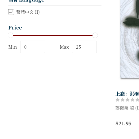
繁體中文
(1)
Price
Min
Max
上癮：沉溺
鄭健榮 編 (D
全書共分七
$21.95
溺」、「網
溺」、「性沉