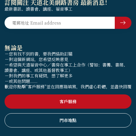
訂閱關注 天道北美網路書房 最新消息！
最新書訊、讀書會、講座、福音事工
無論是
－您有找不到的書，要我們協助訂購
－對這個新網站，您希望反映意見
－希望與天道福音中心／書房在事工上合作（譬如：書攤、書展、
讀書會、講座、或其他基督教事工）
－對我們的事工有疑問，想了解更多
－或其他問題......
歡迎你點擊"客戶服務"並在回應箱填寫，我們虛心聆聽，並盡快回覆
客戶服務
門市地點