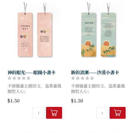
神的眼光——眼鏡小書卡
新的浪潮——沙漠小書卡
手繪插畫主題經文，溫柔畫風
手繪插畫主題經文，溫柔畫風
撫慰人心；
撫慰人心；
小書卡可兼卡片，自用送禮都
小書卡可兼卡片，自用送禮都
$1.50
$1.50
適用。
適用。
尺寸：15X5cm
尺寸：15X5cm