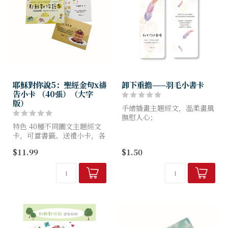
耶穌對你說5：聖經金句x禱
卸下重擔——羽毛小書卡
告小卡 （40張）（大字
版）
手繪插畫主題經文，溫柔畫風
撫慰人心；
特色 40種不同圖文主題經文
小書卡可兼卡片，自用送禮都
卡，可當書籤、送禮小卡，各
適用。
種場合皆可隨機應用，隨時隨
$11.99
$1.50
地提醒耶穌要對你我說的話。
尺寸：15X5cm
正面：手繪插畫主題經文，溫
柔畫風撫慰人心；
反面...