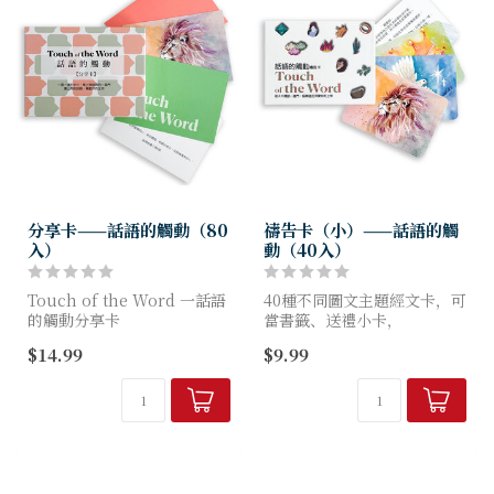
分享卡——話語的觸動（80
禱告卡（小）——話語的觸
入）
動（40入）
Touch of the Word 一話語
40種不同圖文主題經文卡，可
的觸動分享卡
當書籤、送禮小卡，
各種場合皆可隨機應用，隨時
$14.99
$9.99
這套分享卡的目的是幫助人們
隨地提醒耶穌要對你我說的
認識神。
話。
每張卡片上都有經文、關鍵詞
和圖像，讓人們感受到上帝的
愛。
...