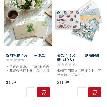
綻放祝福卡片——幸運草
禱告卡（大）——話語的觸
動（40入）
・清新溫暖設計，簡約有質感
・基督教祝福主題，適合各種
40種不同圖文主題經文卡，可
送禮情境
當書籤、送禮小卡，
・可書寫空間，寫下專屬心意
各種場合皆可隨機應用，隨時
$1.99
$11.99
・輕巧好攜帶，隨時傳遞祝福
隨地提醒耶穌要對你我說的
話。