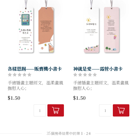
各樣恩賜——販賣機小書卡
神就是愛——露營小書卡
手繪插畫主題經文，溫柔畫風
手繪插畫主題經文，溫柔畫風
撫慰人心；
撫慰人心；
小書卡可兼卡片，自用送禮都
小書卡可兼卡片，自用送禮都
$1.50
$1.50
適用。
適用。
尺寸：15X5cm
尺寸：15X5cm
35個搜尋結果中的第
1
-
24