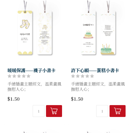
暖暖保護——襪子小書卡
許下心願——蛋糕小書卡
手繪插畫主題經文，溫柔畫風
手繪插畫主題經文，溫柔畫風
撫慰人心；
撫慰人心；
小書卡可兼卡片，自用送禮都
小書卡可兼卡片，自用送禮都
$1.50
$1.50
適用。
適用。
尺寸：15X5cm
尺寸：15X5cm