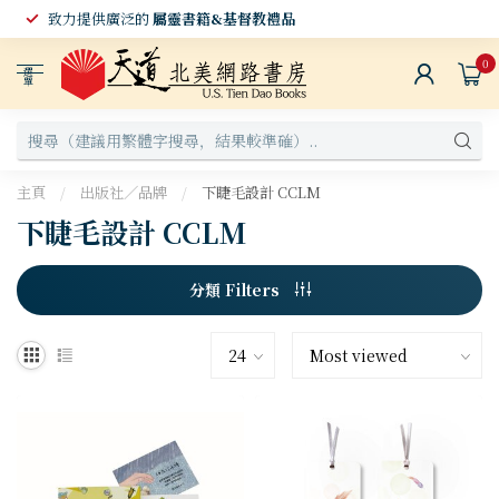
致力提供廣泛的
屬靈書籍&基督教禮品
0
選
單
主頁
/
出版社／品牌
/
下睫毛設計 CCLM
下睫毛設計 CCLM
分類 Filters