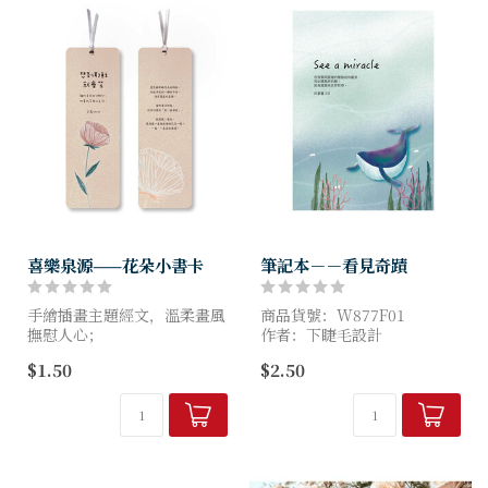
喜樂泉源——花朵小書卡
筆記本－－看見奇蹟
手繪插畫主題經文，溫柔畫風
商品貨號：W877F01
撫慰人心；
作者：下睫毛設計
小書卡可兼卡片，自用送禮都
尺寸：寬15x高21cm
$1.50
$2.50
適用。
尺寸：15X5cm