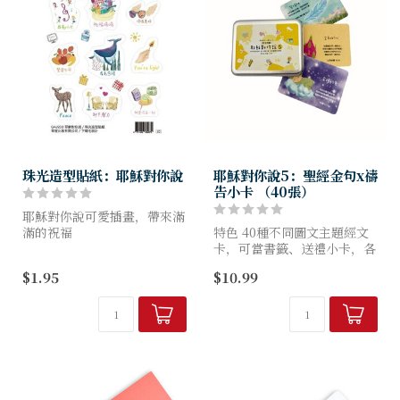
珠光造型貼紙：耶穌對你說
耶穌對你說5：聖經金句x禱
告小卡 （40張）
耶穌對你說可愛插畫，帶來滿
滿的祝福
特色 40種不同圖文主題經文
卡，可當書籤、送禮小卡，各
盡情地貼在筆電、手機、杯子
種場合皆可隨機應用，隨時隨
$1.95
$10.99
等地方裝飾吧～
地提醒耶穌要對你我說的話。
正面：手繪插畫主題經文，溫
在你的日常生活中添加一點療
柔畫風撫慰人心；
癒！
反面...