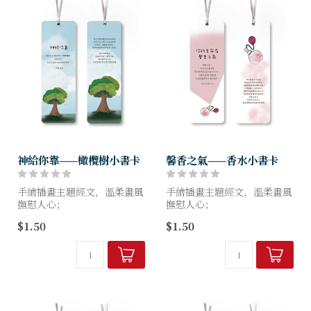
神給你靠——橄欖樹小書卡
馨香之氣——香水小書卡
手繪插畫主題經文，溫柔畫風
手繪插畫主題經文，溫柔畫風
撫慰人心；
撫慰人心；
小書卡可兼卡片，自用送禮都
小書卡可兼卡片，自用送禮都
$1.50
$1.50
適用。
適用。
尺寸：15X5cm
尺寸：15X5cm