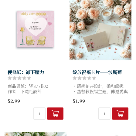
便條紙：卸下壓力
綻放祝福卡片——波斯菊
商品貨號：W877E02
・清新花卉設計，柔和療癒
作者：下睫毛設計
・基督教祝福主題，傳遞愛與
尺寸：7.5x7.5cm
盼望
$2.99
$1.99
・內頁可書寫，寫下專屬祝福
・適合送禮、關懷、節慶使用