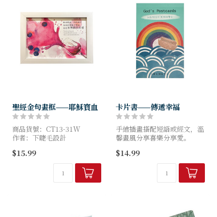
聖經金句畫框——耶穌寶血
卡片書——傳遞幸福
商品貨號：CT13-31W
手繪插畫搭配短語或經文，溫
作者：下睫毛設計
馨畫風分享喜樂分享愛。
尺寸：24*18.5CM
二十四款質感厚卡裝訂成冊，
$15.99
$14.99
沿撕線撕開即成單張卡片，送
禮分享祝福感謝皆適用。