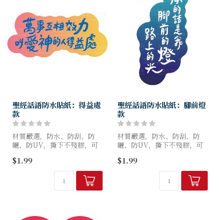
聖經話語防水貼紙：得益處
聖經話語防水貼紙：腳前燈
款
款
材質嚴選，防水、防刮、防
材質嚴選，防水、防刮、防
曬、防UV，撕下不殘膠，可
曬、防UV，撕下不殘膠，可
貼至安全帽、水壺、筆電等任
貼至安全帽、水壺、筆電等任
$1.99
$1.99
何地方。
何地方。
自用送禮，傳福音的好選擇!
自用送禮，傳福音的好選擇!
／規格／每款最長邊7 cm
／規格／每款最長邊7 cm
／材...
／材...