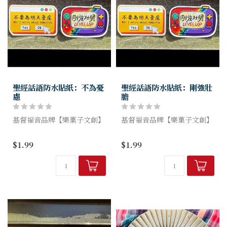
聖經話語防水貼紙：不為憂
聖經話語防水貼紙：剛強壯
慮
膽
基督福音品牌【樂菓子文創】
基督福音品牌【樂菓子文創】
此次防水貼紙系列，推出共五
此次防水貼紙系列，推出共五
$1.99
$1.99
款插畫風格的設計!
款插畫風格的設計!
喜樂的心款、只要信款、不為
喜樂的心款、只要信款、不為
憂慮款、剛強壯膽款、出入平
憂慮款、剛強壯膽款、出入平
安款
安款
用信心的話語，伴隨...
用信心的話語，伴隨...