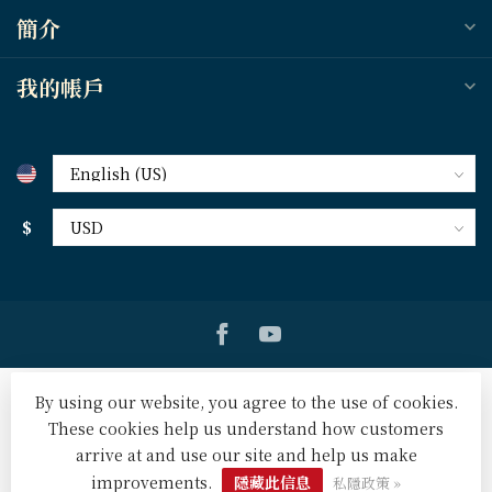
簡介
我的帳戶
$
By using our website, you agree to the use of cookies.
These cookies help us understand how customers
arrive at and use our site and help us make
© Copyright 2026 天道北美網路書房 U.S. Tien Dao Books
-
Powered by
Lightspeed
-
Lightspeed design
by
Dyvelopment
improvements.
隱藏此信息
私隱政策 »