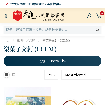
致力提供廣泛的
屬靈書籍&基督教禮品
0
選
單
主頁
/
出版社／品牌
/
樂菓子文創 (CCLM)
樂菓子文創 (CCLM)
分類 Filters