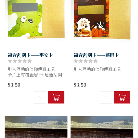
福音刮刮卡——平安卡
福音刮刮卡——感恩卡
引人互動的信仰傳遞工具
引人互動的信仰傳遞工具
卡片上有覆蓋層 → 透過刮開
才顯示經文或祝福句子。適合
卡片上有覆蓋層 → 透過刮開
$3.50
$3.50
互送他人或自己每日激勵。
才顯示經文或祝福句子。
適合互送他人或自己每日激
勵。