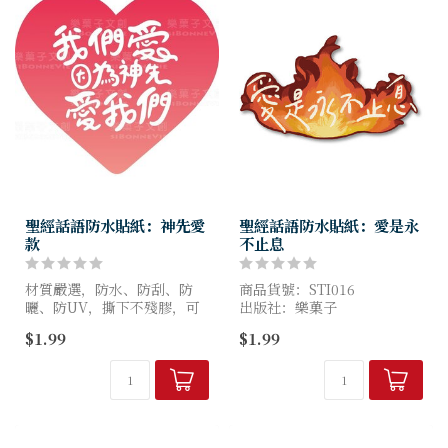
聖經話語防水貼紙：神先愛
聖經話語防水貼紙：愛是永
款
不止息
材質嚴選，防水、防刮、防
商品貨號：STI016
曬、防UV，撕下不殘膠，可
出版社：樂菓子
貼至安全帽、水壺、筆電等任
尺寸：70*21mm
$1.99
$1.99
何地方。
自用送禮，傳福音的好選擇!
／規格／每款最長邊7 cm
／材...