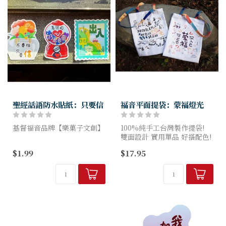
聖經話語防水貼紙：只要信
福音平面提袋：蒙福燈光
基督福音品牌【樂菓子文創】
100%純手工台灣製作提袋!
雙面設計 實用單品 好搭配色!
此次防水貼紙系列，推出共五
超大空間 - 可放入A4尺寸筆
$1.99
$17.95
款插畫風格的設計!
記本，上課、上班、買菜，萬
喜樂的心款、只要信款、不為
用包款!
憂慮款、剛強壯膽款、出入平
材質細節-防潑水材質，防
安款
水...
用信心的話語，伴隨...