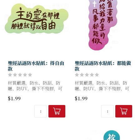
聖經話語防水貼紙：得自由
聖經話語防水貼紙：都能做
款
款
材質嚴選，防水、防刮、防
材質嚴選，防水、防刮、防
曬、防UV，撕下不殘膠，可
曬、防UV，撕下不殘膠，可
貼至安全帽、水壺、筆電等任
貼至安全帽、水壺、筆電等任
$1.99
$1.99
何地方。
何地方。
自用送禮，傳福音的好選擇!
自用送禮，傳福音的好選擇!
／規格／每款最長邊7 cm
／規格／每款最長邊7 cm
／材...
／材...