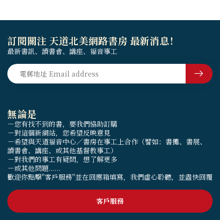
訂閱關注 天道北美網路書房 最新消息！
最新書訊、讀書會、講座、福音事工
無論是
－您有找不到的書，要我們協助訂購
－對這個新網站，您希望反映意見
－希望與天道福音中心／書房在事工上合作（譬如：書攤、書展、
讀書會、講座、或其他基督教事工）
－對我們的事工有疑問，想了解更多
－或其他問題......
歡迎你點擊"客戶服務"並在回應箱填寫，我們虛心聆聽，並盡快回覆
客戶服務