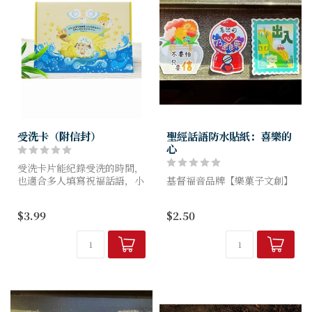
受洗卡（附信封）
聖經話語防水貼紙：喜樂的
心
受洗卡片能紀錄受洗的時間，
也適合多人填寫祝福話語，小
基督福音品牌【樂菓子文創】
組、好友、家人受洗的禮品必
備。
此次防水貼紙系列，推出共五
$3.99
$2.50
款插畫風格的設計!
喜樂的心款、只要信款、不為
憂慮款、剛強壯膽款、出入平
安款
用信心的話語，伴隨...