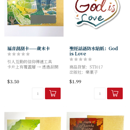
福音刮刮卡——歲末卡
聖經話語防水貼紙：God
is Love
引人互動的信仰傳遞工具
卡片上有覆蓋層 → 透過刮開
商品貨號：STI017
才顯示經文或祝福句子。適合
出版社：樂菓子
互送他人或自己每日激勵。
尺寸：70*21mm
$3.50
$1.99