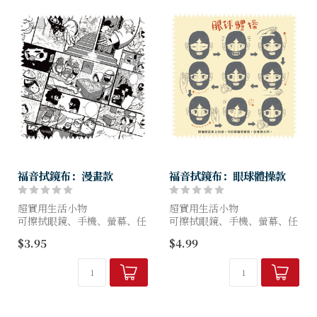
福音拭鏡布：漫畫款
福音拭鏡布：眼球體操款
超實用生活小物
超實用生活小物
可擦拭眼鏡、手機、螢幕、任
可擦拭眼鏡、手機、螢幕、任
何鏡面
何鏡面
$3.95
$4.99
多纖維，質感細緻，不易刮傷
物品多纖維，觸感細緻，不易
鏡面，可刮除油垢污漬
刮傷鏡面，可刮除油垢汙漬