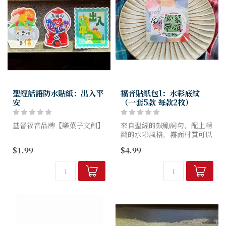
聖經話語防水貼紙：出入平
福音貼紙包1：水彩底紋
安
（一套5款 每款2枚）
基督福音品牌【樂菓子文創】
來自聖經的鼓勵詞句，配上精
緻的水彩風格，霧面材質可以
此次防水貼紙系列，推出共五
應用在手帳、信封、禮品包裝
$1.99
$4.99
款插畫風格的設計!
上，整包貼紙也適合當小禮
喜樂的心款、只要信款、不為
物，送出滿滿的祝福!
憂慮款、剛強壯膽款、出入平
安款
用信心的話語，伴隨...