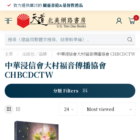
致力提供廣泛的
屬靈書籍&基督教禮品
0
選
單
主頁
/
出版社／品牌
/
中華浸信會大村福音傳播協會 CHBCDCTW
中華浸信會大村福音傳播協會
CHBCDCTW
分類 Filters