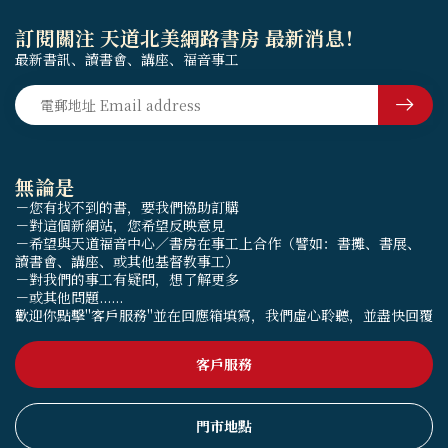
訂閱關注 天道北美網路書房 最新消息！
最新書訊、讀書會、講座、福音事工
無論是
－您有找不到的書，要我們協助訂購
－對這個新網站，您希望反映意見
－希望與天道福音中心／書房在事工上合作（譬如：書攤、書展、
讀書會、講座、或其他基督教事工）
－對我們的事工有疑問，想了解更多
－或其他問題......
歡迎你點擊"客戶服務"並在回應箱填寫，我們虛心聆聽，並盡快回覆
客戶服務
門市地點