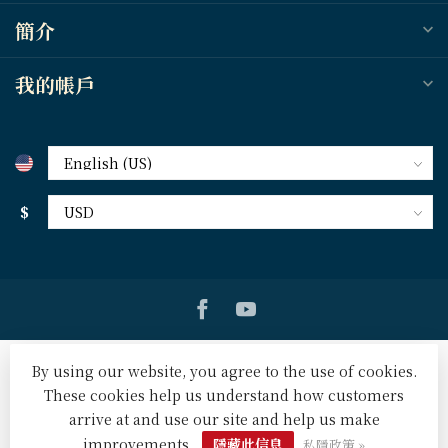
簡介
我的帳戶
$
By using our website, you agree to the use of cookies.
These cookies help us understand how customers
arrive at and use our site and help us make
© Copyright 2026 天道北美網路書房 U.S. Tien Dao Books
-
Powered by
Lightspeed
-
Lightspeed design
by
Dyvelopment
improvements.
隱藏此信息
私隱政策 »