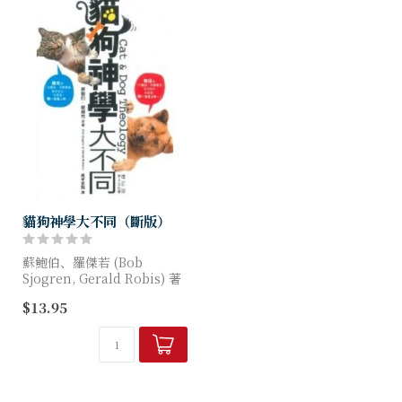
貓狗神學大不同（斷版）
蘇鮑伯、羅傑若 (Bob
Sjogren, Gerald Robis) 著
$13.95
這種在貓、狗身上的差異，和
今天基督徒在生活中表現出來
的神學態度很相仿，作者稱
之...