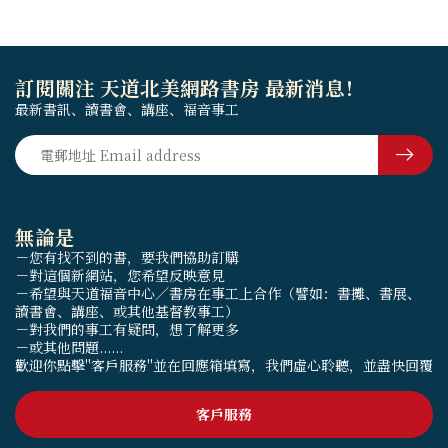
訂閱關注 天道北美網路書房 最新消息！
最新書訊、讀書會、講座、福音事工
無論是
－您有找不到的書，要我們協助訂購
－對這個新網站，您希望反映意見
－希望與天道福音中心／書房在事工上合作（譬如：書攤、書展、
讀書會、講座、或其他基督教事工）
－對我們的事工有疑問，想了解更多
－或其他問題......
歡迎你點擊"客戶服務"並在回應箱填寫，我們虛心聆聽，並盡快回覆
客戶服務