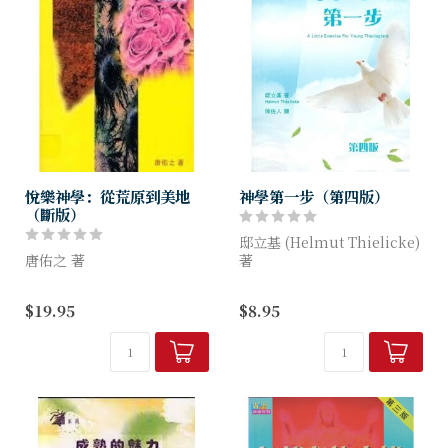
悅樂神學：從荒原到美地
神學第一步（第四版）
（斷版）
邸立基 (Helmut Thielicke)
唐佑之 著
著
在聖經的卷首語，耶和華造
《神學第一步》中譯稿讀後，
$19.95
$8.95
人，將他們安置在樂園裡，但
甚為興奮，因為出版邸立基的
人卻選擇了荒原。
書籍甚少，值得在華人教會予
以推薦與介紹。
他最成功...