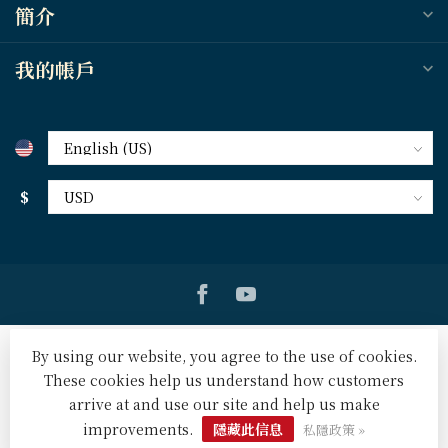
簡介
我的帳戶
$
By using our website, you agree to the use of cookies.
These cookies help us understand how customers
arrive at and use our site and help us make
© Copyright 2026 天道北美網路書房 U.S. Tien Dao Books
-
Powered by
Lightspeed
-
Lightspeed design
by
Dyvelopment
improvements.
隱藏此信息
私隱政策 »