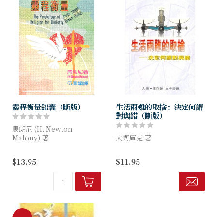
靈程衡量錦囊（斷版）
生活兩難的取捨：決定何謂
對與錯（斷版）
馬朗尼 (H. Newton
Malony) 著
大衛庫克 著
本書是一本「應用宗教心理
兩難之間、決定、對與錯的問
$13.95
$11.95
學」的書，它選擇性地介紹過
題等等，都是我們每天均要面
往二十年對基督徒行為研究的
對的。作者幫助我們看看一些
結果，讓教會領袖能夠更加了
富影響力的思想家怎樣處理這
解...
些課題。並提議一個另類的道
德決定架構...