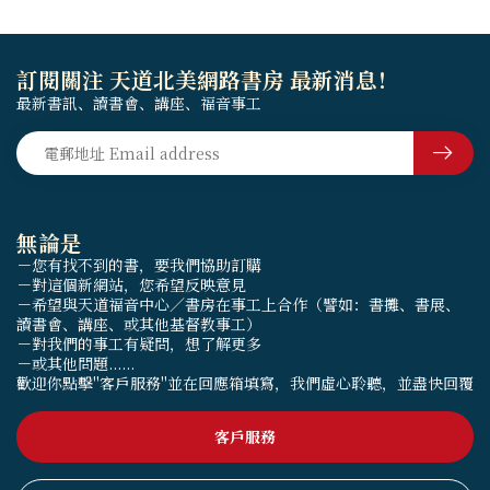
訂閱關注 天道北美網路書房 最新消息！
最新書訊、讀書會、講座、福音事工
無論是
－您有找不到的書，要我們協助訂購
－對這個新網站，您希望反映意見
－希望與天道福音中心／書房在事工上合作（譬如：書攤、書展、
讀書會、講座、或其他基督教事工）
－對我們的事工有疑問，想了解更多
－或其他問題......
歡迎你點擊"客戶服務"並在回應箱填寫，我們虛心聆聽，並盡快回覆
客戶服務