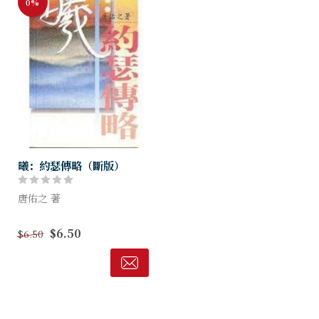
0%
曦：約瑟傳略（斷版）
唐佑之 著
約瑟生平，使讀者獲得許多屬
$6.50
$6.50
靈功課。其中最主要的思想，
是在受苦的意義。