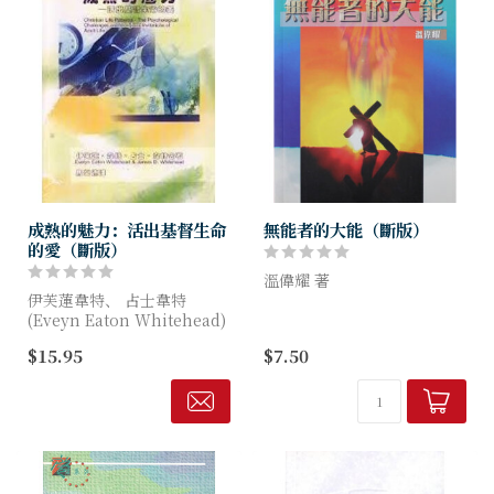
成熟的魅力：活出基督生命
無能者的大能（斷版）
的愛（斷版）
溫偉耀 著
伊芙蓮韋特、 占士韋特
(Eveyn Eaton Whitehead)
現在我們所說的「弱者」，不
著
單只是在現實政治、經濟、社
$15.95
$7.50
會上無權無勢的人，他們甚至
個人在成長的過程，中都要面
在心智和身體上都是殘缺的
對許多的轉變和適應。我們如
人。然而，神仍可以透過把他
何克服成年的危機呢？如何
們安放在人類的...
在...