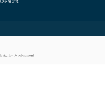
風景掛曆 預覽
design
by
Dyvelopment