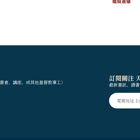
繼續選購
訂閱關注 
書會、講座、或其他基督教事工）
最新書訊、讀書