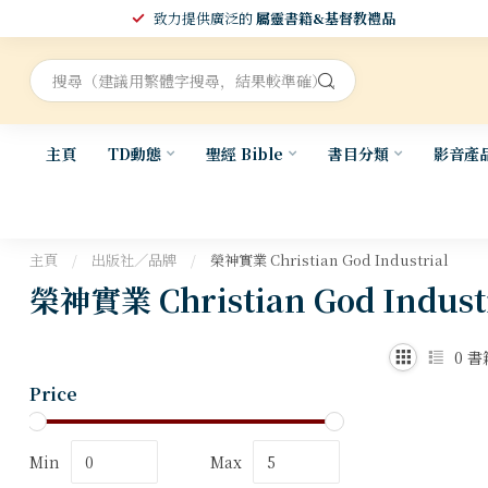
致力提供廣泛的
屬靈書籍&基督教禮品
主頁
TD動態
聖經 Bible
書目分類
影音產
主頁
/
出版社／品牌
/
榮神實業 Christian God Industrial
榮神實業 Christian God Indust
0
書
Price
Min
Max