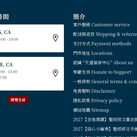
時間
簡介
客戶服務 Customer service
, CA
配送與退貨 Shipping & return
:00 - 18:00
支付方式 Payment methods
門市地址 Locations
認識 "天道福音中心" About us
E, CA
:00 - 18:00
奉獻支持 Donate to Support
17:00
一般條款 General terms & cond
免責聲明 Disclaimer
閱覽全部
隱私政策 Privacy policy
網站地圖 Sitemap
2027【全地頌讚】聖經經文書法
2027【信心小確幸】聖經經文手