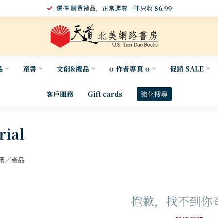
選擇 購買禮品，正常運費一律只收
$6.99
品
童書
文創&禮品
o 作者專頁 o
促銷 SALE
客戶服務
Gift cards
強化搜尋
rial
籍／產品
抱歉，找不到你