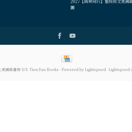
2027【與神同行】聖經經文美國
圖
道北美網路書房 U.S. Tien Dao Books
- Powered by
Lightspeed
-
Lightspeed 