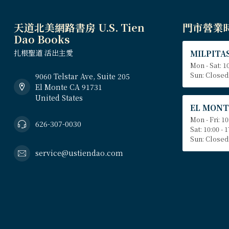
天道北美網路書房 U.S. Tien
門市營業
Dao Books
扎根聖道 活出主愛
MILPITAS
Mon - Sat: 10
Sun: Closed
9060 Telstar Ave, Suite 205
El Monte CA 91731
United States
EL MONT
Mon - Fri: 10
626-307-0030
Sat: 10:00 - 
Sun: Closed
service@ustiendao.com