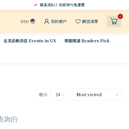
購書滿$65 美國境內
免運費
0
我的帳戶
願望清單
USD
北美活動消息 Events in US
專題閱讀 Readers Pick
展示:
查詢的