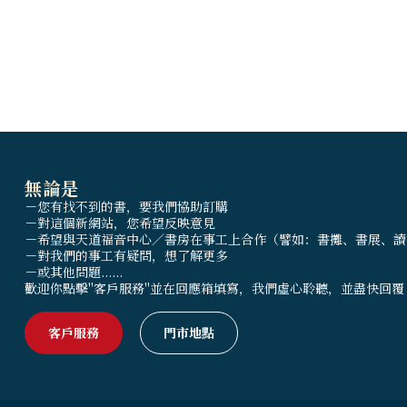
無論是
－您有找不到的書，要我們協助訂購
－對這個新網站，您希望反映意見
－希望與天道福音中心／書房在事工上合作（譬如：書攤、書展、讀
－對我們的事工有疑問，想了解更多
－或其他問題......
歡迎你點擊"客戶服務"並在回應箱填寫，我們虛心聆聽，並盡快回覆
客戶服務
門市地點