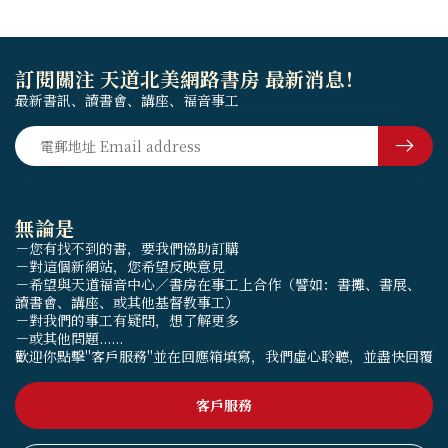
訂閱關注 天道北美網路書房 最新消息！
最新書訊、讀書會、講座、福音事工
無論是
－您有找不到的書，要我們協助訂購
－對這個新網站，您希望反映意見
－希望與天道福音中心／書房在事工上合作（譬如：書攤、書展、
讀書會、講座、或其他基督教事工）
－對我們的事工有疑問，想了解更多
－或其他問題......
歡迎你點擊"客戶服務"並在回應箱填寫，我們虛心聆聽，並盡快回覆
客戶服務