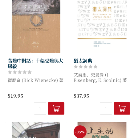
苦難中對話：十架受難與大
猶太詞典
屠殺
艾喬思、史愛倫 (J.
衛歷奇 (Rick Wienecke) 著
Eisenberg, E. Scolnic) 著
《苦難中對話：十架受難與大
《猶太詞典》約有1,200詞
$19.95
$37.95
屠殺》是一個為個人和小組而
條，詞彙來自意第緒語、希伯
設的課程。這本書還包括許多
來語、亞蘭語和英語，涵蓋
《淚泉》的圖片。這本學習小
猶...
冊的目...
-35%