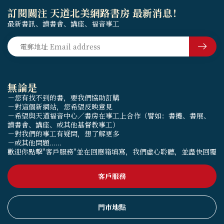
訂閱關注 天道北美網路書房 最新消息！
最新書訊、讀書會、講座、福音事工
無論是
－您有找不到的書，要我們協助訂購
－對這個新網站，您希望反映意見
－希望與天道福音中心／書房在事工上合作（譬如：書攤、書展、
讀書會、講座、或其他基督教事工）
－對我們的事工有疑問，想了解更多
－或其他問題......
歡迎你點擊"客戶服務"並在回應箱填寫，我們虛心聆聽，並盡快回覆
客戶服務
門市地點