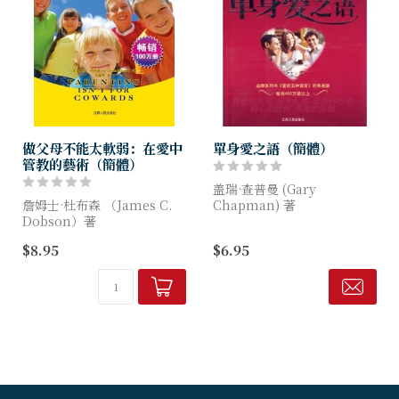
做父母不能太軟弱：在愛中
單身愛之語（簡體）
管教的藝術（簡體）
盖瑞·查普曼 (Gary
詹姆士·杜布森 （James C.
Chapman) 著
Dobson）著
《单身爱之语》中，查普曼把
$8.95
$6.95
这本关于建立父母信心的经典
爱的五种语言的研究应用于单
之作，主旨是帮助家长们（即
身者的生活。作者以自己30年
使是那些有难缠孩子的家长
来与单身男女互动的真实...
们）重新找到为人父母应该...