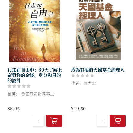
行走在自由中：30天了解上
成為有福的天國基金經理人
帝對你的金錢、身分和目的
的設計
作者：陳志宏
編著： 美國冠冕財務事工
上帝不僅關心我們的靈魂，也
關心我們如何運用金錢 !
30天了解上帝對你的金錢、身
上帝啟示的按真理理財之道，
$8.95
$19.50
分和目的的設計。
幫助我們邁向財務自由
我是誰？ 我從哪裡來？ 我為
什麼在這裡？ 我擁有什麼？
【推薦序】
我如何使用我所擁有的？
陳俊英 社團法人台...
...