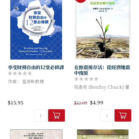
享受財務自由的12堂必修課
在餘震後存活：從經濟地震
中復原
作者： 溫英幹教授
班查克 (Bentley Chuck) 著
錢財問題在我們生活中佔有重
要地位，因此神要我們好好受
本書以聖經原則提出許多面對
$15.95
$4.99
$12.00
裝備，以應付各種與錢財有關
經濟地震、金融風暴的實際行
的問題與挑戰。
動，包括四個堅強的防衛行動
和四個智慧的攻擊行動。而所
提出來...