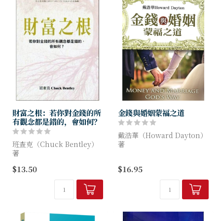
財富之根：若你對金錢的所
金錢與婚姻蒙福之道
有觀念都是錯的，會如何？
戴浩華（Howard Dayton）
班查克（Chuck Bentley）
著
著
在艱難的時刻，這裡有希望!
$13.50
$16.95
當有些人忙著賺錢，有些人害
財務困難可能會壓垮婚姻。但
怕失去他們所擁有的，班查克
有一個更好的解決之道—就是
智慧地展示我們可以如何從這
上帝的方式!財務專家戴浩華
些具破壞力的屬世憂慮中被救
告訴你如何...
出，同時在...