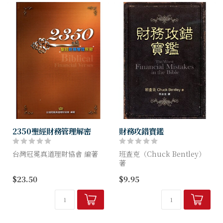
2350聖經財務管理解密
財務攻錯寶鑑
台灣冠冕真道理財協會 編著
班查克（Chuck Bentley）
著
聖經中約有500節經文談到禱
$23.50
$9.95
告，約有500節經文提到信
神的話講述一個又一個有關金
心，然而卻有超過2350節的
錢與資源的故事，教導我們要
經文是與錢財有關！
避免哪些事情。我們可以留心
錢，是日常生活中不可...
這些警誡，從前車之鑑汲取智
慧。 ￭認...