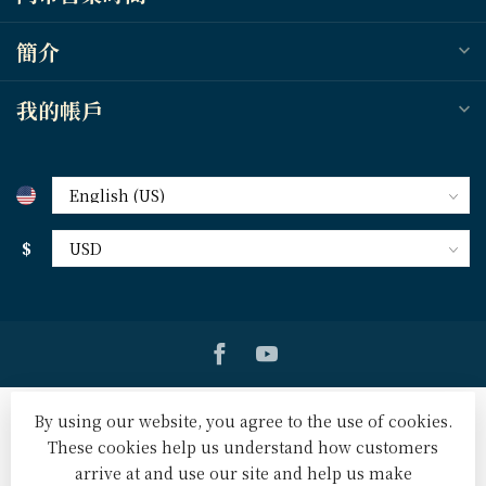
簡介
我的帳戶
$
By using our website, you agree to the use of cookies.
These cookies help us understand how customers
arrive at and use our site and help us make
© Copyright 2026 天道北美網路書房 U.S. Tien Dao Books
-