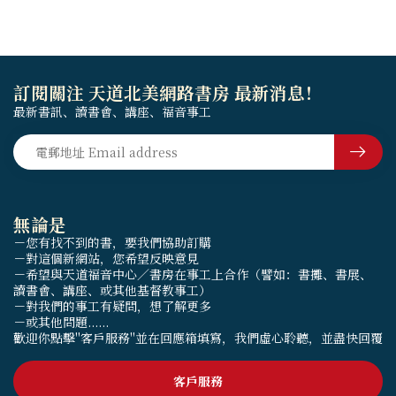
訂閱關注 天道北美網路書房 最新消息！
最新書訊、讀書會、講座、福音事工
無論是
－您有找不到的書，要我們協助訂購
－對這個新網站，您希望反映意見
－希望與天道福音中心／書房在事工上合作（譬如：書攤、書展、
讀書會、講座、或其他基督教事工）
－對我們的事工有疑問，想了解更多
－或其他問題......
歡迎你點擊"客戶服務"並在回應箱填寫，我們虛心聆聽，並盡快回覆
客戶服務