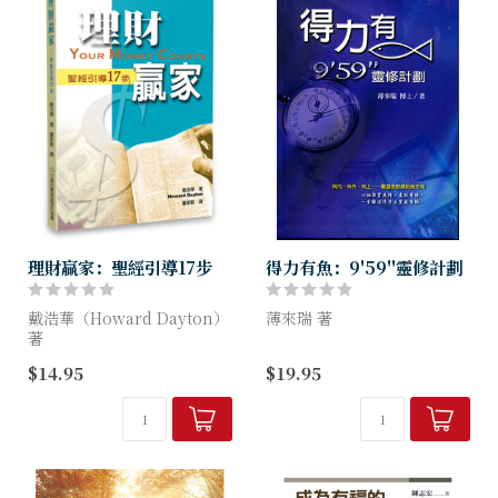
理財贏家：聖經引導17步
得力有魚：9'59''靈修計劃
戴浩華（Howard Dayton）
薄來瑞 著
著
這個每日靈修材料有一個簡單
$14.95
$19.95
書中有全面性的處世與理財策
的觀念:當你有較充裕時間的
略，不僅教你如何賺錢、花
時候，你可以加長讀經的時
錢、存錢、投資、除債等……
間，但你一定可以每天花10分
更棒的是，汲取聖經中多達
鐘完成每日靈修。在一年內每
2,350節...
天靈修，你將...